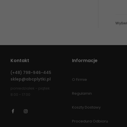
Wyświe
Kontakt
Informacje
(+48)
798-946-445
sklep@abcplytki.pl
O Firmie
poniedziałek - piątek
Regulamin
8:00 - 17:00
Koszty Dostawy
Facebook
Instagram
Procedura Odbioru