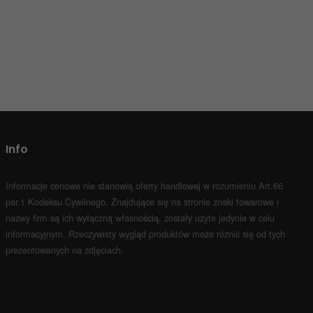
Info
Informacje cenowe nie stanowią oferty handlowej w rozumieniu Art.66
par.1 Kodeksu Cywilnego.
Znajdujące się na stronie znaki towarowe i
nazwy firm są ich wyłączną własnością, zostały użyte jedynie w celu
informacyjnym.
Rzeczywisty wygląd produktów może różnić się od tych
prezentowanych na zdjęciach.