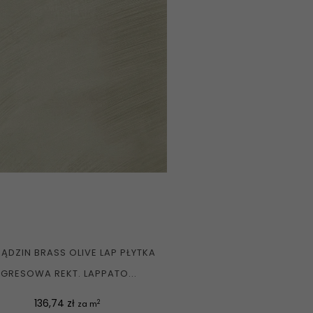
ĄDZIN BRASS OLIVE LAP PŁYTKA
GRESOWA REKT. LAPPATO...
Cena
136,74 zł
2
za m