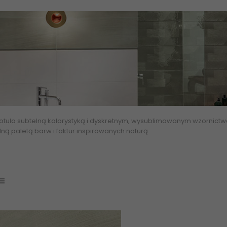
 otula subtelną kolorystyką i dyskretnym, wysublimowanym wzornict
lną paletą barw i faktur inspirowanych naturą.
Płytki ceramiczne,
łazi
mika
Tubądzin
e-plytki abcpłytki glazura polska, płytki do łazienki 748