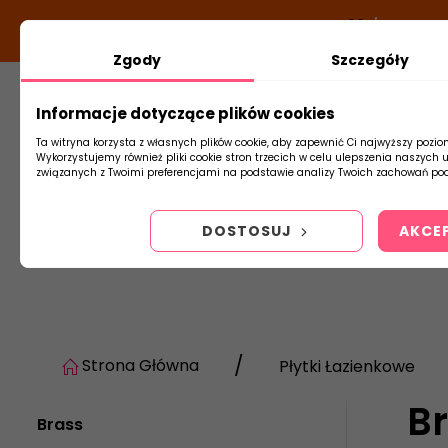
DODATKOWY RABAT Z KODEM:
NEWLOOK26
/
TUBADZI
Zgody
Szczegóły
Informacje dotyczące plików cookies
Płytki
Arm
Ta witryna korzysta z własnych plików cookie, aby zapewnić Ci najwyższy pozio
Wykorzystujemy również pliki cookie stron trzecich w celu ulepszenia naszych 
związanych z Twoimi preferencjami na podstawie analizy Twoich zachowań pod
DOSTOSUJ
AKCE
Strona Główna
Płytki Łazienkowe
B
Brass