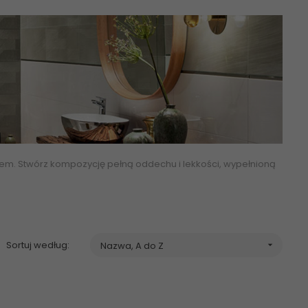
wem. Stwórz kompozycję pełną oddechu i lekkości, wypełnioną
enkowe
, glazura, terakota, flizy, płytki sklep online esklep
x298 30x75
Sortuj według:
Nazwa, A do Z
