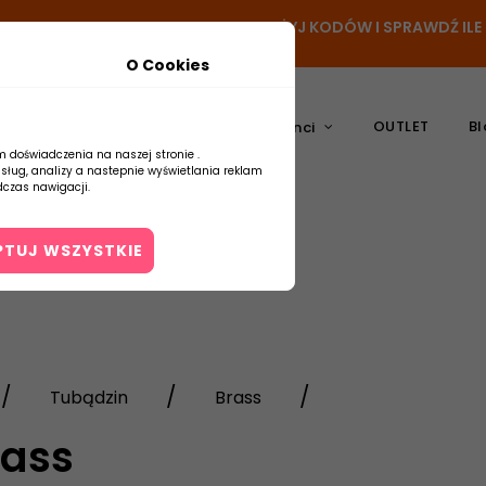
N
- DODAJ PRODUKT DO KOSZYKA, UŻYJ KODÓW I SPRAWDŹ IL
O Cookies
OUTLET
Bl
atura
Ceramika
Producenci
m doświadczenia na naszej stronie .
usług, analizy a nastepnie wyświetlania reklam
czas nawigacji.
PTUJ WSZYSTKIE
Kontakt
Tubądzin
Brass
rass