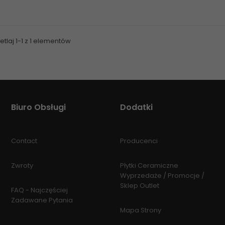
tlaj 1-1 z 1 elementów
Biuro Obsługi
Dodatki
Contact
Producenci
Zwroty
Płytki Ceramiczne
Wyprzedaże / Promocje /
Sklep Outlet
FAQ - Najczęściej
Zadawane Pytania
Mapa Strony