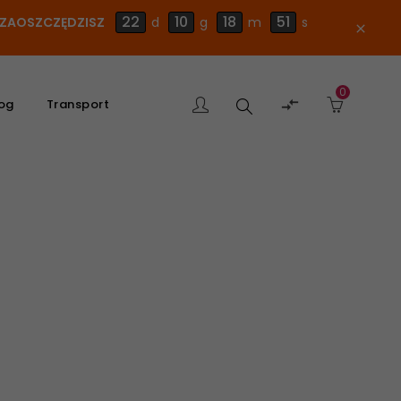
22
10
18
51
E ZAOSZCZĘDZISZ
d
g
m
s
close
0
Szukaj

og
Transport
produktu