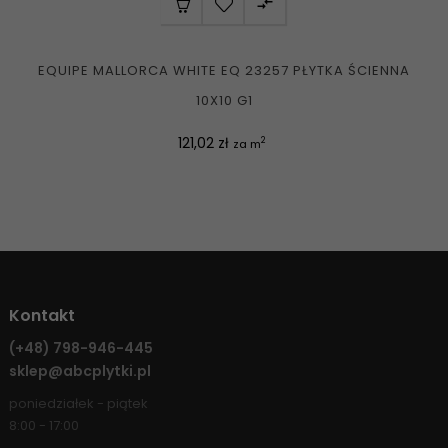

EQUIPE MALLORCA WHITE EQ 23257 PŁYTKA ŚCIENNA
10X10 G1
Cena
121,02 zł
2
za m
Kontakt
(+48)
798-946-445
sklep@abcplytki.pl
poniedziałek - piątek
8:00 - 17:00