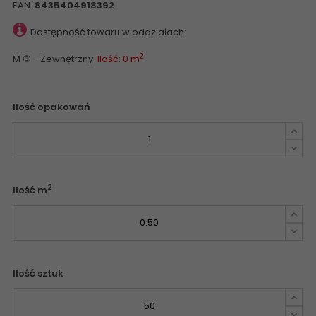
EAN:
8435404918392
Dostępność towaru w oddziałach:
2
M ③ - Zewnętrzny
Ilość: 0 m
Ilość opakowań
2
Ilość m
Ilość sztuk