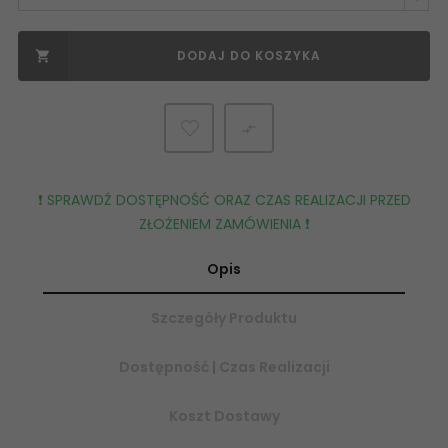
DODAJ DO KOSZYKA


❗️ SPRAWDŹ DOSTĘPNOŚĆ ORAZ CZAS REALIZACJI PRZED
ZŁOŻENIEM ZAMÓWIENIA ❗️
Opis
Szczegóły Produktu
Dostępność | Czas Realizacji
Koszt Dostawy