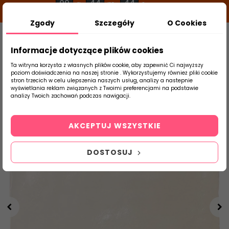
09
44
43
g
m
s
Zgody
Szczegóły
O Cookies
0
Szukaj
Informacje dotyczące plików cookies
Ta witryna korzysta z własnych plików cookie, aby zapewnić Ci najwyższy
poziom doświadczenia na naszej stronie . Wykorzystujemy również pliki cookie
stron trzecich w celu ulepszenia naszych usług, analizy a nastepnie
Strona Główna
Płytki Łazienkowe
Equip
wyświetlania reklam związanych z Twoimi preferencjami na podstawie
produktu
analizy Twoich zachowań podczas nawigacji.
AKCEPTUJ WSZYSTKIE
DOSTOSUJ