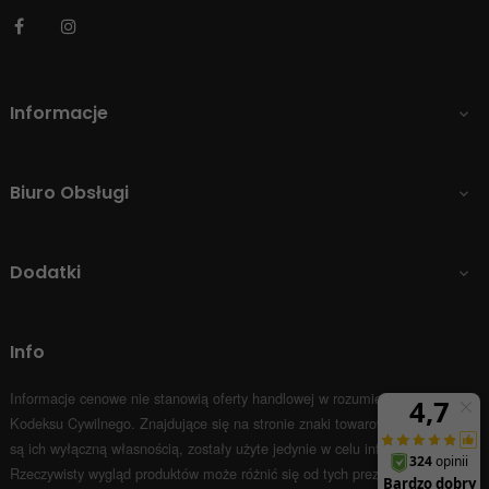
Facebook
Instagram
Informacje

Biuro Obsługi

Dodatki

Info
Informacje cenowe nie stanowią oferty handlowej w rozumieniu Art.66 par.1
Kodeksu Cywilnego.
Znajdujące się na stronie znaki towarowe i nazwy firm
są ich wyłączną własnością, zostały użyte jedynie w celu informacyjnym.
Rzeczywisty wygląd produktów może różnić się od tych prezentowanych na