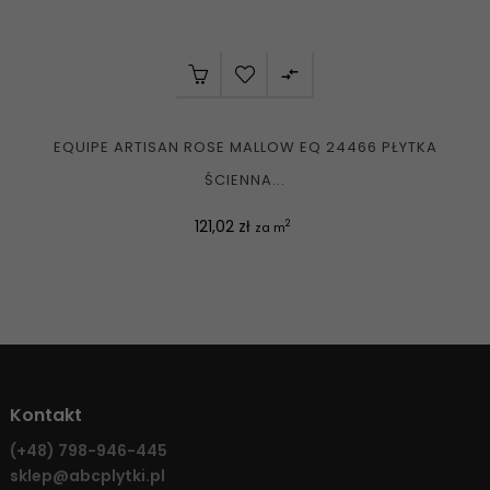

EQUIPE ARTISAN ROSE MALLOW EQ 24466 PŁYTKA
ŚCIENNA...
Cena
121,02 zł
2
za m
Kontakt
(+48)
798-946-445
sklep@abcplytki.pl