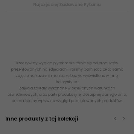
Najczęściej Zadawane Pytania
EQUIPE Artisan Ochre 13,2x13,2 G1 8435404928698
abcplytki.pl 8435404928698 EQUIPE Artisan Ochre Płytka
Ścienna 13,2x13,2 cegiełki cegiełka kafelki flizy glazura płytki
online hiszpania
-
Internetowy sklep z płytkami ceramicznymi
Kafelki Cegiełki
EQUIPE SKLEP INTERNETOWY
Rzeczywisty wygląd płytek może różnić się od produktów
prezentowanych na zdjęciach. Prosimy pamiętać, że to samo
zdjęcie na każdym monitorze będzie wyświetlone w innej
kolorystyce.
Zdjęcia zostały wykonane w określonych warunkach
oświetleniowych, oraz partii produkcyjnej dostępnej danego dnia,
co ma istotny wpływ na wygląd prezentowanych produktów.
Inne produkty z tej kolekcji
‹
›