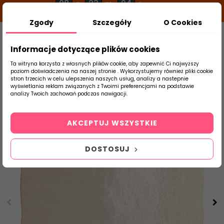
08
23
03
g
m
s
Zgody
Szczegóły
O Cookies
0
Szukaj
Informacje dotyczące plików cookies
Ta witryna korzysta z własnych plików cookie, aby zapewnić Ci najwyższy
poziom doświadczenia na naszej stronie . Wykorzystujemy również pliki cookie
stron trzecich w celu ulepszenia naszych usług, analizy a nastepnie
Strona Główna
Płytki Łazienkowe
Equip
wyświetlania reklam związanych z Twoimi preferencjami na podstawie
produktu
analizy Twoich zachowań podczas nawigacji.
AKCEPTUJ WSZYSTKIE
DOSTOSUJ