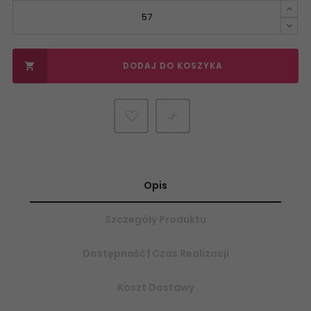
DODAJ DO KOSZYKA


Opis
Szczegóły Produktu
Dostępność | Czas Realizacji
Koszt Dostawy