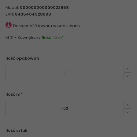
Model:
000000000000022958
EAN:
8435404928698
Dostępność towaru w oddziałach:
2
M ③ - Zewnętrzny
Ilość: 15 m
Ilość opakowań
2
Ilość m
Ilość sztuk