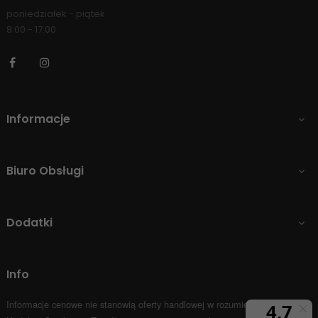
poniedziałek - piątek
8:00 - 17:00
Facebook
Instagram
Informacje

Biuro Obsługi

Dodatki

Info
Informacje cenowe nie stanowią oferty handlowej w rozumieniu Art.66 par.1