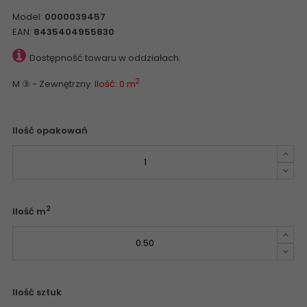
Model:
0000039457
EAN:
8435404955830
Dostępność towaru w oddziałach:
2
M ③ - Zewnętrzny
Ilość: 0 m
Ilość opakowań
2
Ilość m
Ilość sztuk