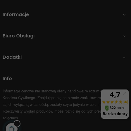
Informacje

Biuro Obsługi

Dodatki

Info
Informacje cenowe nie stanowią oferty handlowej w rozumieniu Art.66 par.1
Kodeksu Cywilnego.
Znajdujące się na stronie znaki towarowe i nazwy firm
są ich wyłączną własnością, zostały użyte jedynie w celu informacyjnym.
Rzeczywisty wygląd produktów może różnić się od tych prezentowanych na
zdjęciach.