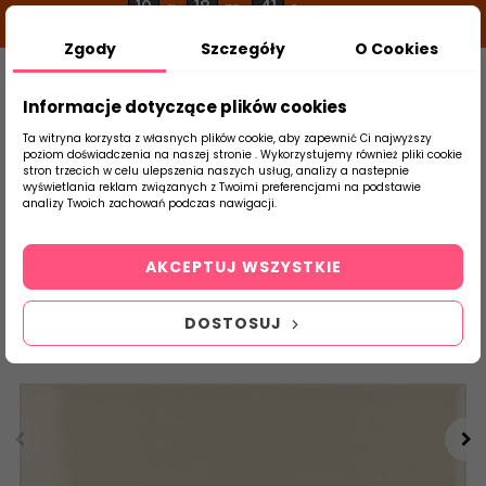
10
18
40
g
m
s
Zgody
Szczegóły
O Cookies
0
Szukaj
Informacje dotyczące plików cookies
Ta witryna korzysta z własnych plików cookie, aby zapewnić Ci najwyższy
poziom doświadczenia na naszej stronie . Wykorzystujemy również pliki cookie
stron trzecich w celu ulepszenia naszych usług, analizy a nastepnie
Strona Główna
Płytki Łazienkowe
Equip
wyświetlania reklam związanych z Twoimi preferencjami na podstawie
produktu
analizy Twoich zachowań podczas nawigacji.
AKCEPTUJ WSZYSTKIE
DOSTOSUJ