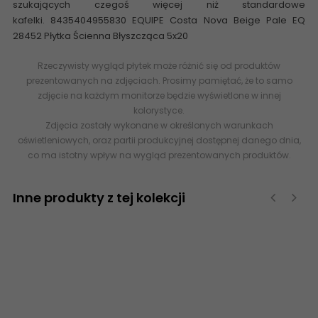
szukających czegoś więcej niż standardowe
kafelki. 8435404955830 EQUIPE Costa Nova Beige Pale EQ
28452 Płytka Ścienna Błyszcząca 5x20
Rzeczywisty wygląd płytek może różnić się od produktów
prezentowanych na zdjęciach. Prosimy pamiętać, że to samo
zdjęcie na każdym monitorze będzie wyświetlone w innej
kolorystyce.
Zdjęcia zostały wykonane w określonych warunkach
oświetleniowych, oraz partii produkcyjnej dostępnej danego dnia,
co ma istotny wpływ na wygląd prezentowanych produktów.
Inne produkty z tej kolekcji
‹
›