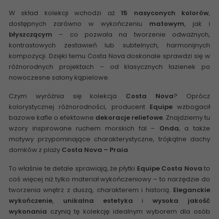
W skład kolekcji wchodzi aż
15 nasyconych kolorów
,
dostępnych zarówno w wykończeniu
matowym
, jak i
błyszczącym
– co pozwala na tworzenie odważnych,
kontrastowych zestawień lub subtelnych, harmonijnych
kompozycji. Dzięki temu Costa Nova doskonale sprawdzi się w
różnorodnych projektach – od klasycznych łazienek po
nowoczesne salony kąpielowe.
Czym wyróżnia się kolekcja
Costa Nova
? Oprócz
kolorystycznej różnorodności, producent
Equipe
wzbogacił
bazowe kafle o efektowne
dekoracje reliefowe
. Znajdziemy tu
wzory inspirowane ruchem morskich fal –
Onda
, a także
motywy przypominające charakterystyczne, trójkątne dachy
domków z plaży
Costa Nova – Praia
.
To właśnie te detale sprawiają, że płytki
Equipe Costa Nova
to
coś więcej niż tylko materiał wykończeniowy – to narzędzie do
tworzenia wnętrz z duszą, charakterem i historią.
Eleganckie
wykończenie
,
unikalna estetyka
i
wysoka jakość
wykonania
czynią tę kolekcję idealnym wyborem dla osób