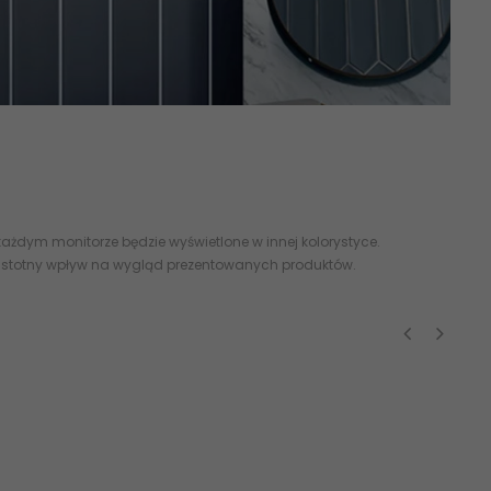
lazura online kolorowa
cegiełka
kolorowe cegły abcpłytki online
ażdym monitorze będzie wyświetlone w innej kolorystyce.
 istotny wpływ na wygląd prezentowanych produktów.
‹
›