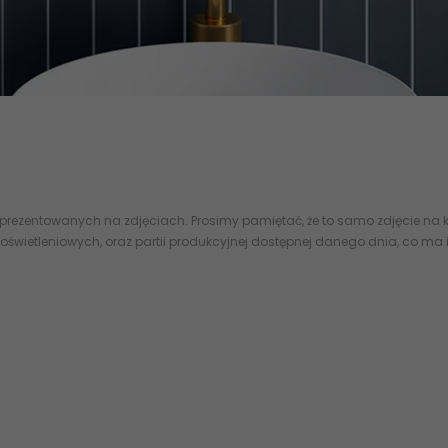
znymi importowane hiszpańskie kafelki
EQUIPE
cegiełki cegiełka flizy g
micznymi Kafelki Cegiełki
EQUIPE SKLEP INTERNETOWY
 prezentowanych na zdjęciach. Prosimy pamiętać, że to samo zdjęcie na k
oświetleniowych, oraz partii produkcyjnej dostępnej danego dnia, co ma