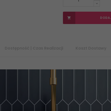
DODA

Dostępność | Czas Realizacji
Koszt Dostawy