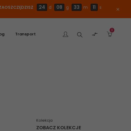
24
08
33
10
E ZAOSZCZĘDZISZ
d
g
m
s
close
0
Szukaj

og
Transport
produktu
Kolekcja
ZOBACZ KOLEKCJE