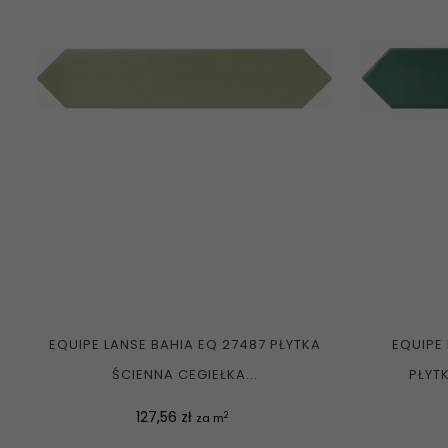
EQUIPE LANSE BAHIA EQ 27487 PŁYTKA
EQUIPE 
ŚCIENNA CEGIEŁKA...
PŁYTK
Cena
127,56 zł
2
za m