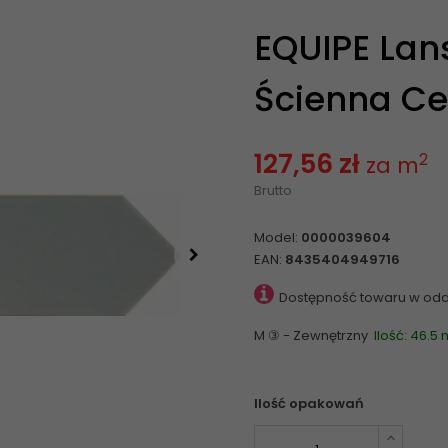
EQUIPE Lan
Ścienna Ce
127,56 zł
2
za m
Brutto
Model:
0000039604
EAN:
8435404949716
Dostępność towaru w odd
M ③ - Zewnętrzny
Ilość: 46.5 
Ilość opakowań