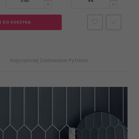
J DO KOSZYKA

Najczęściej Zadawane Pytania