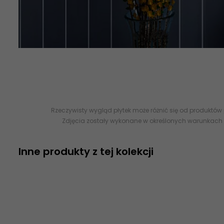
sklep płytki płytki sklep internetowy sklep z płytkami ceramic
24h dostawa wysyłka kurier
-
Internetowy sklep z płytkami cera
Rzeczywisty wygląd płytek może różnić się od produktów
Zdjęcia zostały wykonane w określonych warunkach 
Inne produkty z tej kolekcji