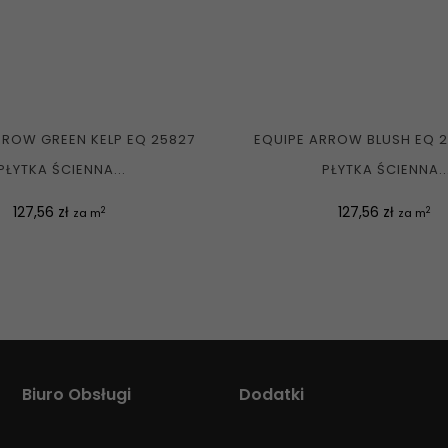
RROW GREEN KELP EQ 25827
EQUIPE ARROW BLUSH EQ 2
PŁYTKA ŚCIENNA...
PŁYTKA ŚCIENNA..
Cena
Cena
127,56 zł
127,56 zł
2
2
za m
za m
Biuro Obsługi
Dodatki