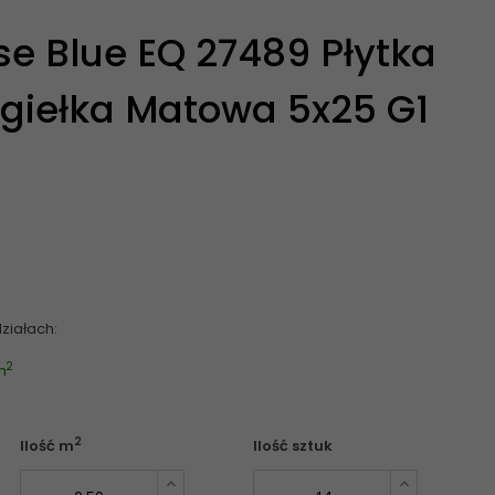
se Blue EQ 27489 Płytka
giełka Matowa 5x25 G1
ziałach:
2
m
2
Ilość m
Ilość sztuk