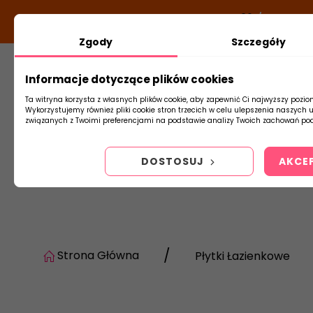
DODATKOWY RABAT Z KODEM:
NEWLOOK26
/
TUBADZIN
Zgody
Szczegóły
Informacje dotyczące plików cookies
Płytki
Arm
Ta witryna korzysta z własnych plików cookie, aby zapewnić Ci najwyższy pozio
Wykorzystujemy również pliki cookie stron trzecich w celu ulepszenia naszych 
związanych z Twoimi preferencjami na podstawie analizy Twoich zachowań pod
DOSTOSUJ
AKCE
Strona Główna
Płytki Łazienkowe