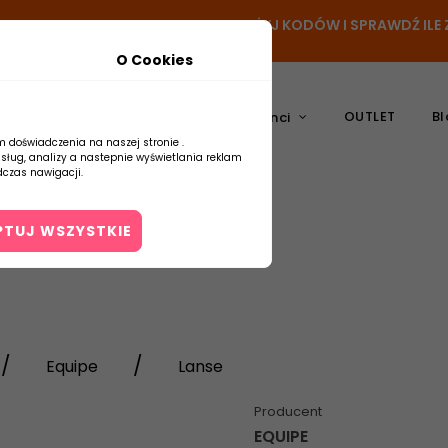
- DODAJ PRODUKT DO KOSZYKA, UŻYJ KODÓW I SPRAWDŹ IL
O Cookies
OUTLET
Bl
atura
Ceramika
Producenci
m doświadczenia na naszej stronie .
usług, analizy a nastepnie wyświetlania reklam
czas nawigacji.
PTUJ WSZYSTKIE
Kontakt
Equipe
Lanse
Producent
EQUIPE