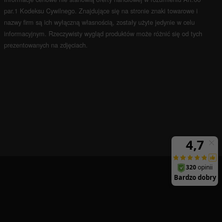
par.1 Kodeksu Cywilnego.
Znajdujące się na stronie znaki towarowe i
nazwy firm są ich wyłączną własnością, zostały użyte jedynie w celu
informacyjnym.
Rzeczywisty wygląd produktów może różnić się od tych
prezentowanych na zdjęciach.