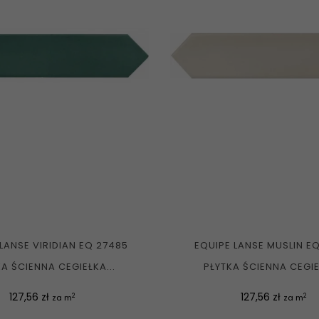
LANSE VIRIDIAN EQ 27485
EQUIPE LANSE MUSLIN E
A ŚCIENNA CEGIEŁKA...
PŁYTKA ŚCIENNA CEGIE
Cena
Cena
127,56 zł
127,56 zł
2
2
za m
za m