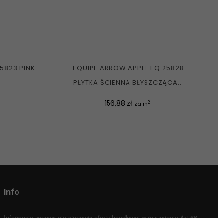
5823 PINK
EQUIPE ARROW APPLE EQ 25828
.
PŁYTKA ŚCIENNA BŁYSZCZĄCA...
Cena
156,88 zł
2
za m
Info
Informacje cenowe nie stanowią oferty handlowej w rozumieniu Art.66