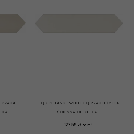
Q 27484
EQUIPE LANSE WHITE EQ 27481 PŁYTKA
ŁKA...
ŚCIENNA CEGIEŁKA...
Cena
127,56 zł
2
za m