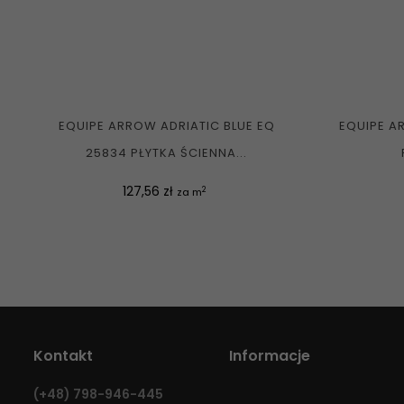
EQUIPE ARROW ADRIATIC BLUE EQ
EQUIPE A
25834 PŁYTKA ŚCIENNA...
Cena
127,56 zł
2
za m
Kontakt
Informacje
(+48)
798-946-445