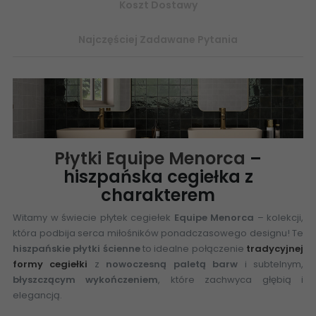
Koszt Dostawy
Najczęściej Zadawane Pytania
Płytki Equipe Menorca
–
hiszpańska cegiełka z
charakterem
Witamy w świecie płytek cegiełek
Equipe Menorca
– kolekcji,
która podbija serca miłośników ponadczasowego designu! Te
hiszpańskie płytki ścienne
to idealne połączenie
tradycyjnej
formy cegiełki
z
nowoczesną paletą barw
i subtelnym,
błyszczącym wykończeniem
, które zachwyca głębią i
elegancją.