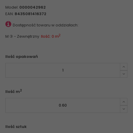
Model:
0000042962
EAN:
8435081416372
Dostępność towaru w oddziałach:
2
M ③ - Zewnętrzny
Ilość: 0 m
Ilość opakowań
2
Ilość m
Ilość sztuk