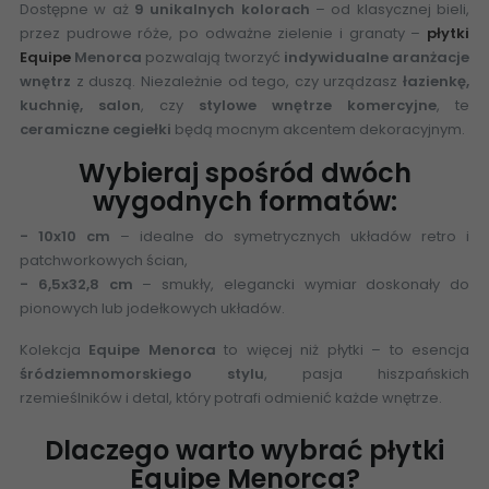
Dostępne w aż
9 unikalnych kolorach
– od klasycznej bieli,
przez pudrowe róże, po odważne zielenie i granaty –
płytki
Equipe
Menorca
pozwalają tworzyć
indywidualne aranżacje
wnętrz
z duszą. Niezależnie od tego, czy urządzasz
łazienkę,
kuchnię, salon
, czy
stylowe wnętrze komercyjne
, te
ceramiczne cegiełki
będą mocnym akcentem dekoracyjnym.
Wybieraj spośród dwóch
wygodnych formatów:
- 10x10 cm
– idealne do symetrycznych układów retro i
patchworkowych ścian,
- 6,5x32,8 cm
– smukły, elegancki wymiar doskonały do
pionowych lub jodełkowych układów.
Kolekcja
Equipe Menorca
to więcej niż płytki – to esencja
śródziemnomorskiego stylu
, pasja hiszpańskich
rzemieślników i detal, który potrafi odmienić każde wnętrze.
Dlaczego warto wybrać płytki
Equipe Menorca?