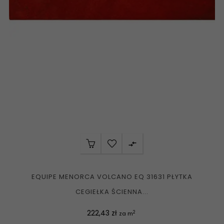

EQUIPE MENORCA VOLCANO EQ 31631 PŁYTKA
CEGIEŁKA ŚCIENNA...
Cena
222,43 zł
2
za m