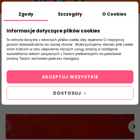
04
32
41
g
m
s
Zgody
Szczegóły
O Cookies
0
Szukaj
Informacje dotyczące plików cookies
Ta witryna korzysta z własnych plików cookie, aby zapewnić Ci najwyższy
poziom doświadczenia na naszej stronie . Wykorzystujemy również pliki cookie
stron trzecich w celu ulepszenia naszych usług, analizy a nastepnie
Strona Główna
Płytki Łazienkowe
Equip
wyświetlania reklam związanych z Twoimi preferencjami na podstawie
produktu
analizy Twoich zachowań podczas nawigacji.
AKCEPTUJ WSZYSTKIE
DOSTOSUJ