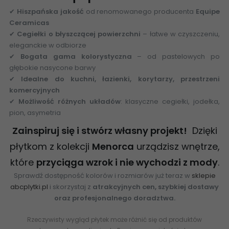
✔
Hiszpańska jakość
od renomowanego producenta
Equipe
Ceramicas
✔
Cegiełki o błyszczącej powierzchni
– łatwe w czyszczeniu,
eleganckie w odbiorze
✔
Bogata gama kolorystyczna
– od pastelowych po
głębokie nasycone barwy
✔
Idealne do kuchni, łazienki, korytarzy, przestrzeni
komercyjnych
✔
Możliwość różnych układów
: klasyczne cegiełki, jodełka,
pion, asymetria
Zainspiruj się i stwórz własny projekt!
Dzięki
płytkom z kolekcji
Menorca
urządzisz wnętrze,
które
przyciąga wzrok i nie wychodzi z mody
.
Sprawdź dostępność kolorów i rozmiarów już teraz w
sklepie
abcplytki.pl
i skorzystaj z
atrakcyjnych cen, szybkiej dostawy
oraz profesjonalnego doradztwa.
Rzeczywisty wygląd płytek może różnić się od produktów