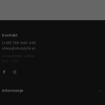
Kontakt
(+48)
798-946-445
sklep@abcplytki.pl
poniedziałek - piątek
8:00 - 17:00
Facebook
Instagram
Informacje
