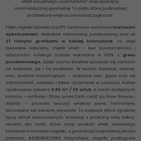
efekt wizualnego „wysmuklenia” oraz spokojną,
minimalistyczną geometrię. To płytki, które podkreślają
architekturę wnętrza zamiast ją zagłuszać.
Płytki cegiełki
Stonella EQUIPE Ceramicas
zachwyca
matowym
wykończeniem
, delikatnie cieniowaną powierzchnią oraz aż
27 różnymi grafikami w każdej kolorystyce
, co daje
niezwykle naturalny, miękki efekt – bez powtarzalności i
sztuczności. Kolekcja została wykonana w 100% z
gresu
porcelanowego
, dzięki czemu świetnie sprawdzi się zarówno
na ścianach, jak i na podłodze. W kuchni, łazience, salonie,
holu, strefach komercyjnych – wszędzie tam, gdzie liczy się
wytrzymałość, estetyka i łatwe utrzymanie w czystości. Każde
opakowanie zawiera
0,90 m² / 20 sztuk
, a sześć dostępnych
kolorów – od Bone i Straw, przez Earth i Leaf, po Silver Breeze i
Atlantic – pozwala tworzyć wnętrza jasne, harmonijne,
stonowane lub bardziej wyraziste. To kolekcja, która zgrabnie
łączy klimat nowoczesnych aranżacji z przytulną nutą natury.
Idealna dla osób, które chcą uzyskać efekt subtelnego
kamienia w formacie cegiełki, z gwarancją hiszpańskiej jakości
premium. 8435081432983 Hiszpańskie cegiełki podłogowe