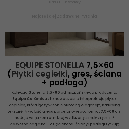
Koszt Dostawy
Najczęściej Zadawane Pytania
EQUIPE STONELLA
7,5×60
(
Płytki cegiełki
, gres, ściana
+ podłoga)
Kolekcja
Stonella 7,5×60
od hiszpańskiego producenta
Equipe Cerámicas
to
nowoczesna interpretacja płytek
cegiełek
, która łączy w sobie subtelną elegancję, naturalną
teksturę i trwałość gresu porcelanowego. Format
7,5×60 cm
nadaje wnętrzom bardziej wydłużony, smukły rytm niż
klasyczna cegiełka – dzięki czemu ściany i podłogi zyskują