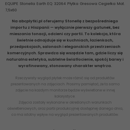
EQUIPE Stonella Earth EQ 32064 Płytka Gresowa Cegiełka Mat.
7,5x60
Na abcplytki.pl oferujemy Stonellę z bezpośredniego
importu z Hiszpanii — wyłącznie pierwszy gatunek, bez
mieszania tonacji, odcieni czy partii. To kolekcja, która
świetnie odnajduje się w kuchniach, łazienkach,
przedpokojach, salonach i eleganckich przestrzeniach
komercyjnych. Sprawdza się wszędzie tam, gdzie liczy się
naturalna estetyka, subtelne światłocienie, spokój barwy i
wyrafinowany, stonowany charakter wnętrza.
Rzeczywisty wygląd płytek może różnić się od produktów
prezentowanych na zdjęciach. Prosimy pamiętać, że to samo
zdjęcie na każdym monitorze będzie wyświetlone w innej
kolorystyce.
Zdjęcia zostały wykonane w określonych warunkach
oświetleniowych, oraz partii produkcyjnej dostępnej danego dnia,
co ma istotny wpływ na wygląd prezentowanych produktów.