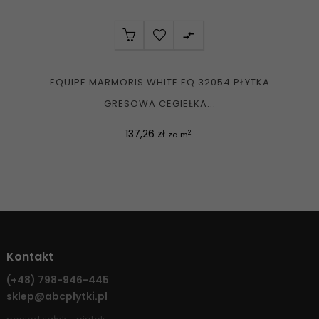

EQUIPE MARMORIS WHITE EQ 32054 PŁYTKA
GRESOWA CEGIEŁKA...
Cena
137,26 zł
2
za m
Kontakt
(+48)
798-946-445
sklep@abcplytki.pl