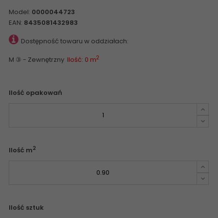
Model:
0000044723
EAN:
8435081432983
Dostępność towaru w oddziałach:
2
M ③ - Zewnętrzny
Ilość: 0 m
Ilość opakowań
2
Ilość m
Ilość sztuk