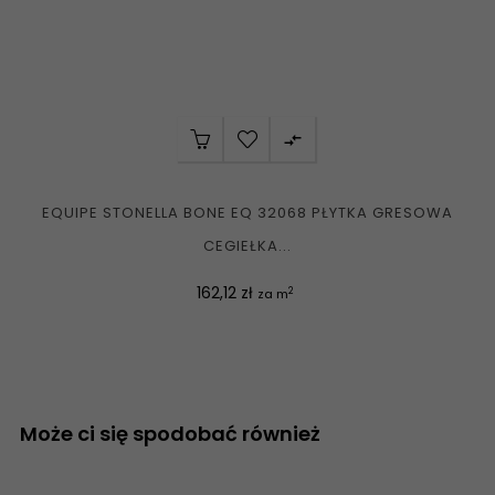

EQUIPE STONELLA BONE EQ 32068 PŁYTKA GRESOWA
CEGIEŁKA...
Cena
162,12 zł
2
za m
Może ci się spodobać również