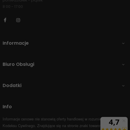
poniedziałek - piątek
8:00 - 17:00
Facebook
Instagram
Informacje

Biuro Obsługi

Dodatki

Info
Informacje cenowe nie stanowią oferty handlowej w rozumieniu Art.66 par.1
Kodeksu Cywilnego.
Znajdujące się na stronie znaki towarowe i nazwy firm