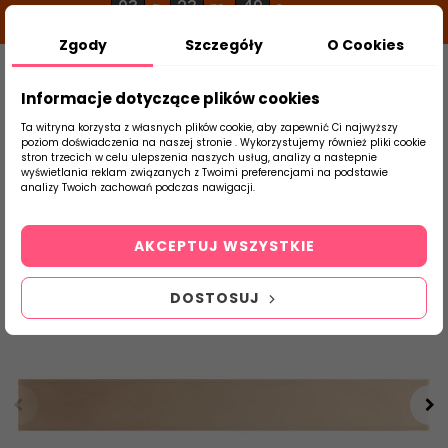
03
23
48
g
m
s
Zgody
Szczegóły
O Cookies
0
Szukaj
Informacje dotyczące plików cookies
Ta witryna korzysta z własnych plików cookie, aby zapewnić Ci najwyższy
poziom doświadczenia na naszej stronie . Wykorzystujemy również pliki cookie
stron trzecich w celu ulepszenia naszych usług, analizy a nastepnie
Strona Główna
Płytki Łazienkowe
Equip
wyświetlania reklam związanych z Twoimi preferencjami na podstawie
produktu
analizy Twoich zachowań podczas nawigacji.
AKCEPTUJ WSZYSTKIE
DOSTOSUJ