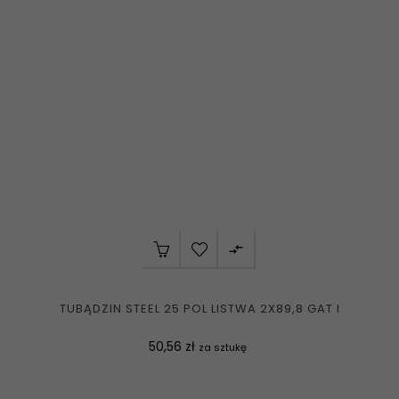

TUBĄDZIN STEEL 25 POL LISTWA 2X89,8 GAT I
Cena
50,56 zł
za sztukę