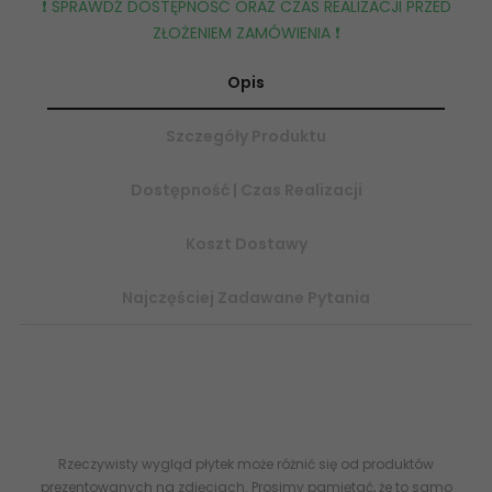
❗️ SPRAWDŹ DOSTĘPNOŚĆ ORAZ CZAS REALIZACJI PRZED
ZŁOŻENIEM ZAMÓWIENIA ❗️
Opis
Szczegóły Produktu
Dostępność | Czas Realizacji
Koszt Dostawy
Najczęściej Zadawane Pytania
LS-01-206-0898-0023-1-008 TUBĄDZIN Steel Copper 3 Listwa
Ścienna 2,3x89,8 2x90 5903238006842
internetowy sklep z
płytkami
ceramicznymi flizy glazura online
Rzeczywisty wygląd płytek może różnić się od produktów
prezentowanych na zdjęciach. Prosimy pamiętać, że to samo