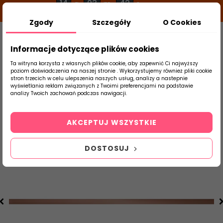
14
03
42
g
m
s
Zgody
Szczegóły
O Cookies
0
Szukaj
Informacje dotyczące plików cookies
Ta witryna korzysta z własnych plików cookie, aby zapewnić Ci najwyższy
poziom doświadczenia na naszej stronie . Wykorzystujemy również pliki cookie
stron trzecich w celu ulepszenia naszych usług, analizy a nastepnie
Strona Główna
Płytki Łazienkowe
Tubąd
wyświetlania reklam związanych z Twoimi preferencjami na podstawie
produktu
analizy Twoich zachowań podczas nawigacji.
AKCEPTUJ WSZYSTKIE
DOSTOSUJ