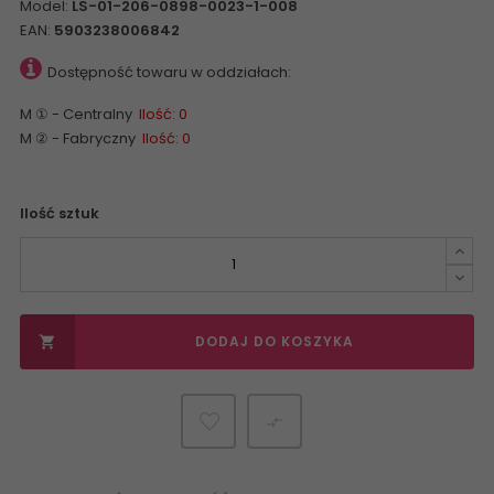
Model:
LS-01-206-0898-0023-1-008
EAN:
5903238006842
Dostępność towaru w oddziałach:
M ① - Centralny
Ilość: 0
M ② - Fabryczny
Ilość: 0
Ilość sztuk
DODAJ DO KOSZYKA

