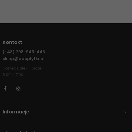
Kontakt
(+48)
798-946-445
sklep@abcplytki.pl
poniedziałek - piątek
8:00 - 17:00
Facebook
Instagram
Informacje
