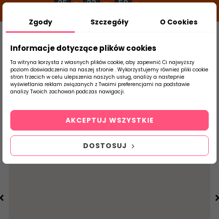
05
23
58
g
m
s
Zgody
Szczegóły
O Cookies
0
Szukaj
Informacje dotyczące plików cookies
Ta witryna korzysta z własnych plików cookie, aby zapewnić Ci najwyższy
poziom doświadczenia na naszej stronie . Wykorzystujemy również pliki cookie
stron trzecich w celu ulepszenia naszych usług, analizy a nastepnie
Strona Główna
Płytki Łazienkowe
Tubąd
wyświetlania reklam związanych z Twoimi preferencjami na podstawie
produktu
analizy Twoich zachowań podczas nawigacji.
AKCEPTUJ WSZYSTKIE
DOSTOSUJ