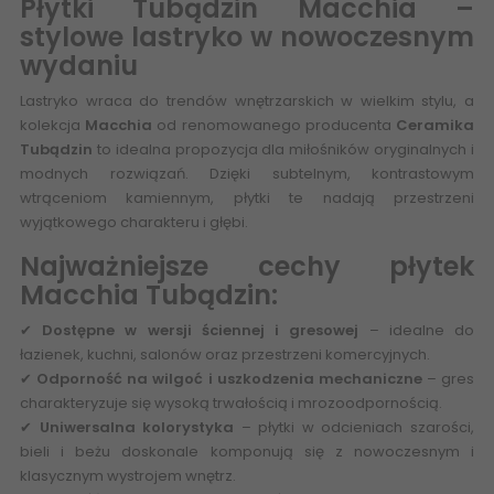
Płytki Tubądzin Macchia –
stylowe lastryko w nowoczesnym
wydaniu
Lastryko wraca do trendów wnętrzarskich w wielkim stylu, a
kolekcja
Macchia
od renomowanego producenta
Ceramika
Tubądzin
to idealna propozycja dla miłośników oryginalnych i
modnych rozwiązań. Dzięki subtelnym, kontrastowym
wtrąceniom kamiennym, płytki te nadają przestrzeni
wyjątkowego charakteru i głębi.
Najważniejsze cechy płytek
Macchia Tubądzin:
✔
Dostępne w wersji ściennej i gresowej
– idealne do
łazienek, kuchni, salonów oraz przestrzeni komercyjnych.
✔
Odporność na wilgoć i uszkodzenia mechaniczne
– gres
charakteryzuje się wysoką trwałością i mrozoodpornością.
✔
Uniwersalna kolorystyka
– płytki w odcieniach szarości,
bieli i beżu doskonale komponują się z nowoczesnym i
klasycznym wystrojem wnętrz.