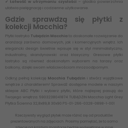
✔
Łatwość w utrzymaniu czystości
– gładka powierzchnia
ułatwia pielęgnację i codzienne użytkowanie.
Gdzie sprawdzą się płytki z
kolekcji Macchia?
Płytki lastryko
Tubądzin Macchia
to doskonałe rozwiązanie do
aranżacji zarówno domowych, jak i komercyjnych wnętrz. Ich
elegancki design świetnie wpisuje się w styl minimalistyczny,
industrialny, skandynawski oraz klasyczny. Gresowe płytki
lastryko są również doskonałym wyborem na tarasy oraz
balkony, dzięki swoim właściwościom mrozoodpornym.
Odkryj pełną kolekcję
Macchia Tubądzin
i stwórz wyjątkowe
wnętrze z charakterem! Sprawdź dostępne modele w naszym
sklepie ABC Płytki i wybierz płytki, które najlepiej pasują do
Twojego wnętrza. 5903238041874 TUBĄDZIN Macchia Light Grey
Płytka Ścienna 32,8x89,8 30x90 PS-01-266-0328-0898-1-001
Rzeczywisty wygląd płytek może różnić się od produktów
prezentowanych na zdjęciach. Prosimy pamiętać, że to samo
zdjęcie na każdym monitorze będzie wyświetlone w innej