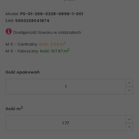
Model:
PS-01-266-0328-0898-1-001
EAN:
5903238041874
Dostępność towaru w oddziałach:
2
M ① - Centralny
Ilość: 3.54 m
2
M ② - Fabryczny
Ilość: 107.97 m
Ilość opakowań
2
Ilość m