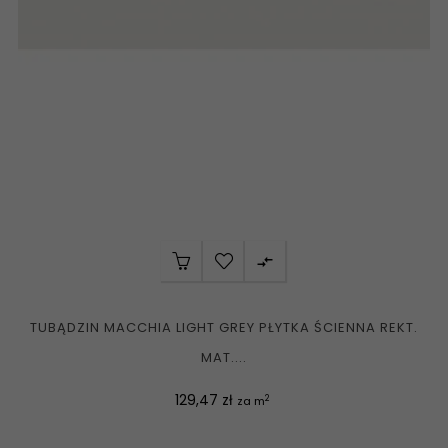

TUBĄDZIN MACCHIA LIGHT GREY PŁYTKA ŚCIENNA REKT.
MAT....
Cena
129,47 zł
2
za m