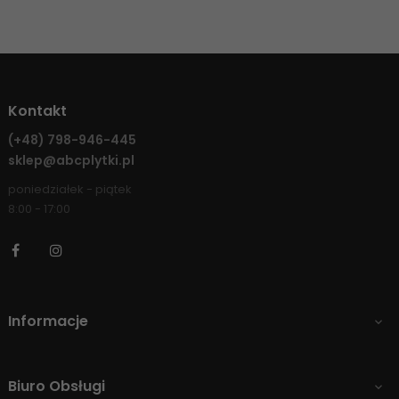
Kontakt
(+48)
798-946-445
sklep@abcplytki.pl
poniedziałek - piątek
8:00 - 17:00
Facebook
Instagram
Informacje

Biuro Obsługi
