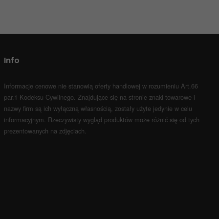
Info
Informacje cenowe nie stanowią oferty handlowej w rozumieniu Art.66
par.1 Kodeksu Cywilnego.
Znajdujące się na stronie znaki towarowe i
nazwy firm są ich wyłączną własnością, zostały użyte jedynie w celu
informacyjnym.
Rzeczywisty wygląd produktów może różnić się od tych
prezentowanych na zdjęciach.