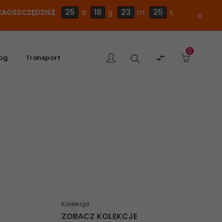
25
18
23
24
E ZAOSZCZĘDZISZ
d
g
m
s
close
0
Szukaj

og
Transport
produktu
Kolekcja
ZOBACZ KOLEKCJE