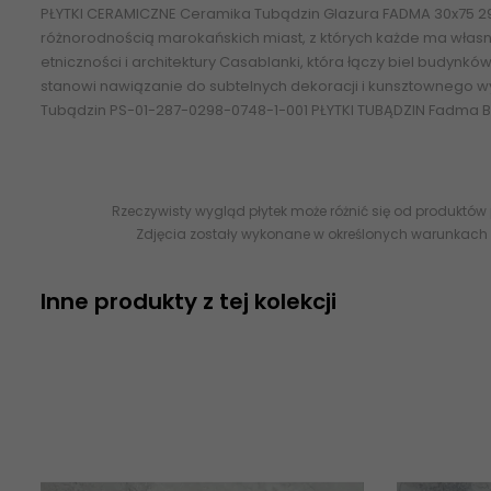
PŁYTKI CERAMICZNE
Ceramika Tubądzin Glazura FADMA 30x75 29
różnorodnością marokańskich miast, z których każde ma własn
etniczności i architektury Casablanki, która łączy biel budynkó
stanowi nawiązanie do subtelnych dekoracji i kunsztownego 
Tubądzin
PS-01-287-0298-0748-1-001 PŁYTKI TUBĄDZIN Fadma Bei
Rzeczywisty wygląd płytek może różnić się od produktów
Zdjęcia zostały wykonane w określonych warunkach 
Inne produkty z tej kolekcji