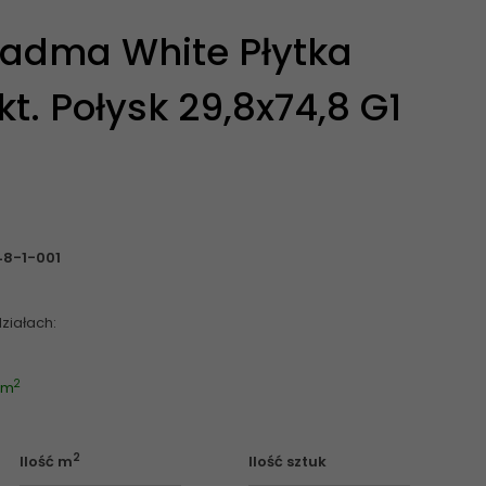
adma White Płytka
t. Połysk 29,8x74,8 G1
8-1-001
ziałach:
2
2 m
2
Ilość m
Ilość sztuk