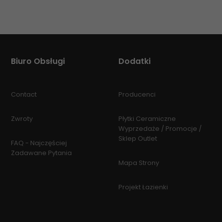
Biuro Obsługi
Dodatki
Contact
Producenci
Zwroty
Płytki Ceramiczne
Wyprzedaże / Promocje /
Sklep Outlet
FAQ - Najczęściej
Zadawane Pytania
Mapa Strony
Projekt Łazienki