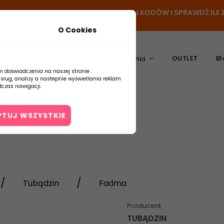
- DODAJ PRODUKT DO KOSZYKA, UŻYJ KODÓW I SPRAWDŹ IL
O Cookies
OUTLET
Bl
atura
Ceramika
Producenci
m doświadczenia na naszej stronie .
usług, analizy a nastepnie wyświetlania reklam
czas nawigacji.
PTUJ WSZYSTKIE
Kontakt
Tubądzin
Fadma
Producent
TUBĄDZIN