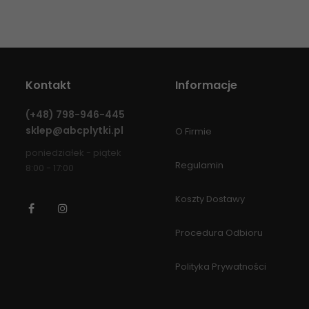
Kontakt
Informacje
(+48)
798-946-445
sklep@abcplytki.pl
O Firmie
poniedziałek - piątek
Regulamin
8:00 - 17:00
Koszty Dostawy
Facebook
Instagram
Procedura Odbioru
Polityka Prywatności