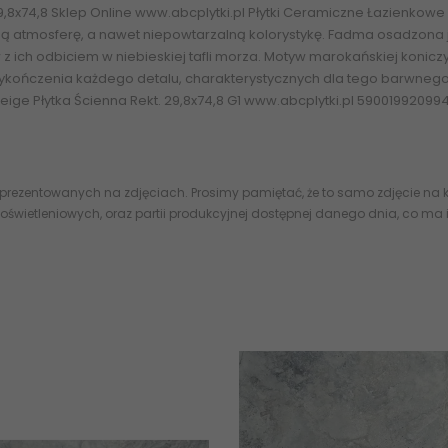
,8x74,8
Sklep Online www.abcplytki.pl Płytki Ceramiczne Łazienkowe F
ą atmosferę, a nawet niepowtarzalną kolorystykę. Fadma osadzona 
w z ich odbiciem w niebieskiej tafli morza. Motyw marokańskiej konicz
wykończenia każdego detalu, charakterystycznych dla tego barwneg
ge Płytka Ścienna Rekt. 29,8x74,8 G1 www.abcplytki.pl 59001992099
 prezentowanych na zdjęciach. Prosimy pamiętać, że to samo zdjęcie na k
oświetleniowych, oraz partii produkcyjnej dostępnej danego dnia, co ma