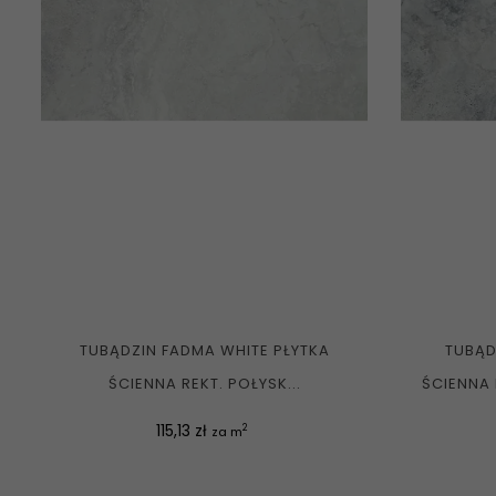
TUBĄDZIN FADMA WHITE PŁYTKA
TUBĄD
ŚCIENNA REKT. POŁYSK...
ŚCIENNA 
Cena
115,13 zł
2
za m