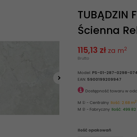
TUBĄDZIN F
Ścienna Rek
115,13 zł
2
za m
Brutto
Model:
PS-01-287-0298-074
EAN:
5900199209947
Dostępność towaru w odd
2
M ① - Centralny
Ilość: 2.68 m
M ② - Fabryczny
Ilość: 499.8
Ilość opakowań