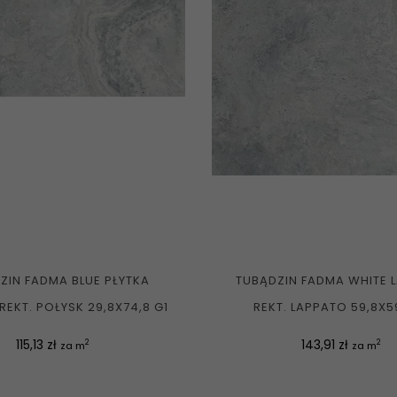
ZIN FADMA BLUE PŁYTKA
TUBĄDZIN FADMA WHITE 
REKT. POŁYSK 29,8X74,8 G1
REKT. LAPPATO 59,8X5
Cena
Cena
115,13 zł
143,91 zł
2
2
za m
za m