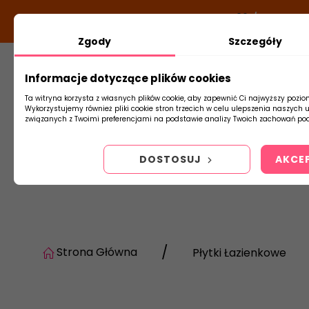
DODATKOWY RABAT Z KODEM:
NEWLOOK26
/
TUBADZIN
Zgody
Szczegóły
Informacje dotyczące plików cookies
Płytki
Arm
Ta witryna korzysta z własnych plików cookie, aby zapewnić Ci najwyższy pozio
Wykorzystujemy również pliki cookie stron trzecich w celu ulepszenia naszych 
związanych z Twoimi preferencjami na podstawie analizy Twoich zachowań pod
DOSTOSUJ
AKCE
Strona Główna
Płytki Łazienkowe