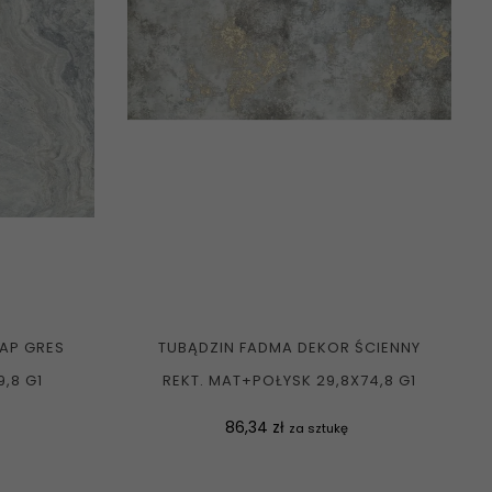
LAP GRES
TUBĄDZIN FADMA DEKOR ŚCIENNY
9,8 G1
REKT. MAT+POŁYSK 29,8X74,8 G1
Cena
86,34 zł
za sztukę