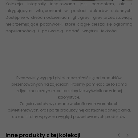
Kolekcja Integrally inspirowana jest cementem, ale z
intrygującymi wtrąceniami w postaci dekorów ściennych.
Dostępne w dwóch odcieniach light grey i grey przedstawiają
nieprzemijające patchworki, które ciągle cieszą się ogromną
popularnością i pozwalają nadać wnętrzu lekkości.
Sklep
internetowy Ceramika Tubądzin, płytki ceramiczne łazienkowe
ścienne 30x90 898x328 imitacja
betonu
betonopodobne
strukturalne rektyfikowane flizy glazura
beton
DS-01-212-0328-
0898-1-020 TUBĄDZIN Integrally Light Grey Dekor 32,8x89,8 G1
5903238004312
Rzeczywisty wygląd płytek może różnić się od produktów
prezentowanych na zdjęciach. Prosimy pamiętać, że to samo
zdjęcie na każdym monitorze będzie wyświetlone w innej
kolorystyce.
Zdjęcia zostały wykonane w określonych warunkach
oświetleniowych, oraz partii produkcyjnej dostępnej danego dnia,
co ma istotny wpływ na wygląd prezentowanych produktów.
Inne produkty z tej kolekcji