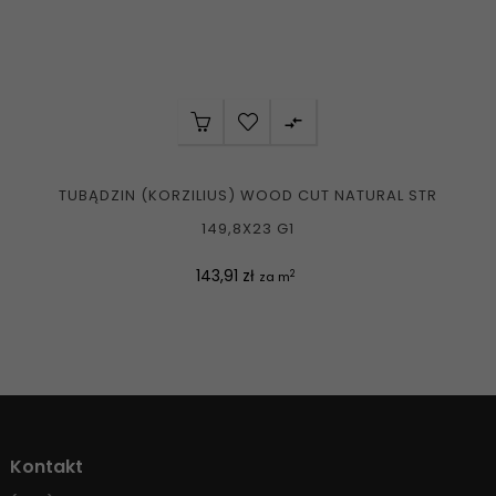

TUBĄDZIN (KORZILIUS) WOOD CUT NATURAL STR
149,8X23 G1
Cena
143,91 zł
2
za m
Kontakt