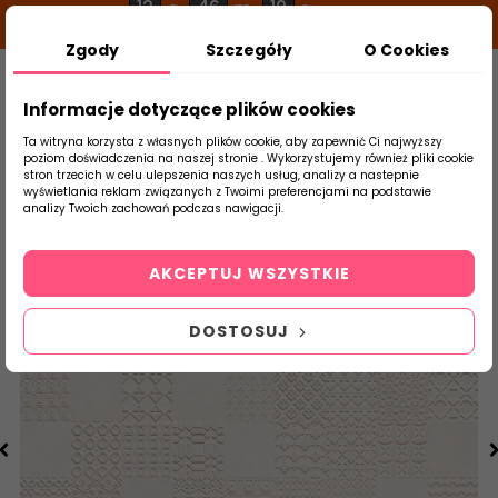
12
46
09
g
m
s
Zgody
Szczegóły
O Cookies
0
Szukaj
Informacje dotyczące plików cookies
Ta witryna korzysta z własnych plików cookie, aby zapewnić Ci najwyższy
poziom doświadczenia na naszej stronie . Wykorzystujemy również pliki cookie
stron trzecich w celu ulepszenia naszych usług, analizy a nastepnie
Strona Główna
Płytki Łazienkowe
Tubąd
wyświetlania reklam związanych z Twoimi preferencjami na podstawie
produktu
analizy Twoich zachowań podczas nawigacji.
AKCEPTUJ WSZYSTKIE
DOSTOSUJ