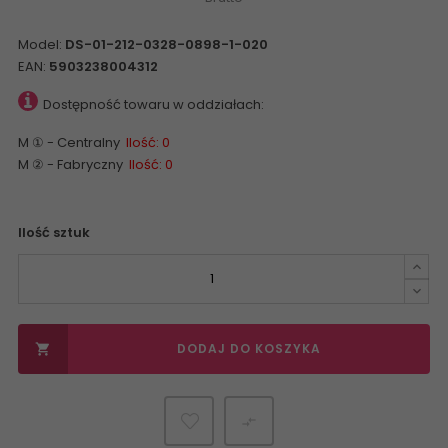
Model:
DS-01-212-0328-0898-1-020
EAN:
5903238004312
Dostępność towaru w oddziałach:
M ① - Centralny
Ilość: 0
M ② - Fabryczny
Ilość: 0
Ilość sztuk
DODAJ DO KOSZYKA

