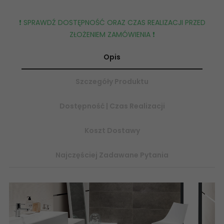
❗️ SPRAWDŹ DOSTĘPNOŚĆ ORAZ CZAS REALIZACJI PRZED
ZŁOŻENIEM ZAMÓWIENIA ❗️
Opis
Szczegóły Produktu
Dostępność | Czas Realizacji
Koszt Dostawy
Najczęściej Zadawane Pytania