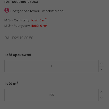
EAN:
5900199126053
Dostępność towaru w oddziałach:
2
M ① - Centralny
Ilość: 0 m
2
M ② - Fabryczny
Ilość: 0 m
RAL D2/110 80 50
Ilość opakowań
2
Ilość m