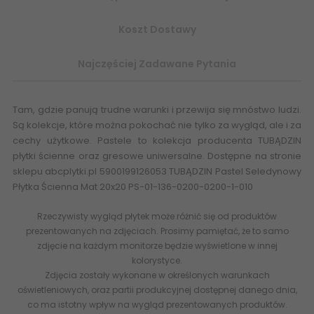
Koszt Dostawy
Najczęściej Zadawane Pytania
Tam, gdzie panują trudne warunki i przewija się mnóstwo ludzi.
Są kolekcje, które można pokochać nie tylko za wygląd, ale i za
cechy użytkowe. Pastele to kolekcja producenta TUBĄDZIN
płytki ścienne oraz gresowe uniwersalne. Dostępne na stronie
sklepu abcplytki.pl 5900199126053 TUBĄDZIN Pastel Seledynowy
Płytka Ścienna Mat 20x20 PS-01-136-0200-0200-1-010
Rzeczywisty wygląd płytek może różnić się od produktów
prezentowanych na zdjęciach. Prosimy pamiętać, że to samo
zdjęcie na każdym monitorze będzie wyświetlone w innej
kolorystyce.
Zdjęcia zostały wykonane w określonych warunkach
oświetleniowych, oraz partii produkcyjnej dostępnej danego dnia,
co ma istotny wpływ na wygląd prezentowanych produktów.