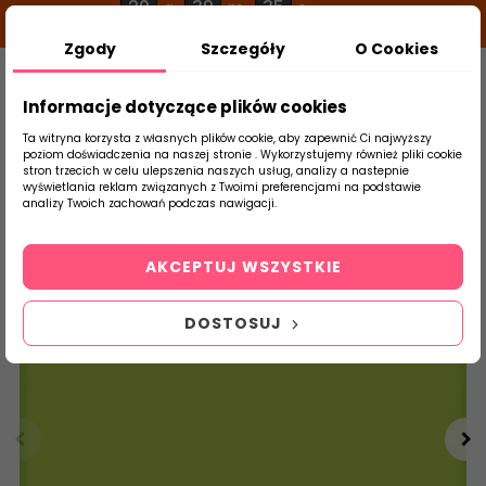
20
39
34
g
m
s
Zgody
Szczegóły
O Cookies
0
Szukaj
Informacje dotyczące plików cookies
Ta witryna korzysta z własnych plików cookie, aby zapewnić Ci najwyższy
poziom doświadczenia na naszej stronie . Wykorzystujemy również pliki cookie
stron trzecich w celu ulepszenia naszych usług, analizy a nastepnie
Strona Główna
Płytki Łazienkowe
Tubąd
wyświetlania reklam związanych z Twoimi preferencjami na podstawie
produktu
analizy Twoich zachowań podczas nawigacji.
AKCEPTUJ WSZYSTKIE
DOSTOSUJ