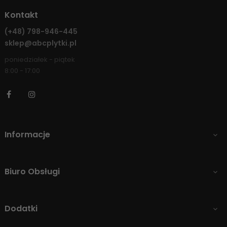
Kontakt
(+48)
798-946-445
sklep@abcplytki.pl
poniedziałek - piątek
8:00 - 17:00
Facebook
Instagram
Informacje

Biuro Obsługi

Dodatki
