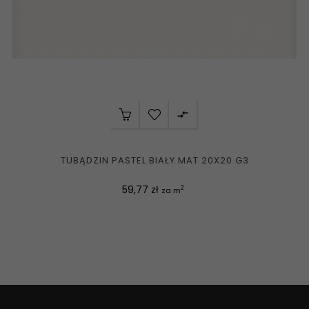

TUBĄDZIN PASTEL BIAŁY MAT 20X20 G3
Cena
59,77 zł
2
za m