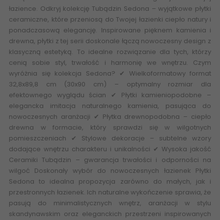
łazience. Odkryj kolekcję Tubądzin Sedona – wyjątkowe płytki
ceramiczne, które przeniosą do Twojej łazienki ciepło natury i
ponadczasową elegancję. Inspirowane pięknem kamienia i
drewna, płytki z tej serii doskonale łączą nowoczesny design z
klasyczną estetyką. To idealne rozwiązanie dla tych, którzy
cenią sobie styl, trwałość i harmonię we wnętrzu. Czym
wyróżnia się kolekcja Sedona? ✔ Wielkoformatowy format
32,8x89,8 cm (30x90 cm) – optymalny rozmiar dla
efektownego wyglądu ścian ✔ Płytki kamieniopodobne –
elegancka
imitacja naturalnego kamienia
, pasująca do
nowoczesnych aranżacji ✔ Płytka drewnopodobna – ciepło
drewna w formacie, który sprawdzi się w wilgotnych
pomieszczeniach ✔ Stylowe dekoracje – subtelne wzory
dodające wnętrzu charakteru i unikalności ✔ Wysoka jakość
Ceramiki Tubądzin – gwarancja trwałości i odporności na
wilgoć Doskonały wybór do nowoczesnych łazienek Płytki
Sedona to idealna propozycja zarówno do małych, jak i
przestronnych łazienek. Ich naturalne wykończenie sprawia, że
pasują do minimalistycznych wnętrz, aranżacji w stylu
skandynawskim oraz eleganckich przestrzeni inspirowanych