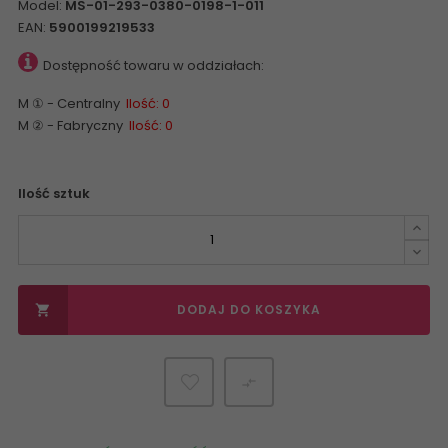
Model:
MS-01-293-0380-0198-1-011
EAN:
5900199219533
Dostępność towaru w oddziałach:
M ① - Centralny
Ilość: 0
M ② - Fabryczny
Ilość: 0
Ilość sztuk
DODAJ DO KOSZYKA

