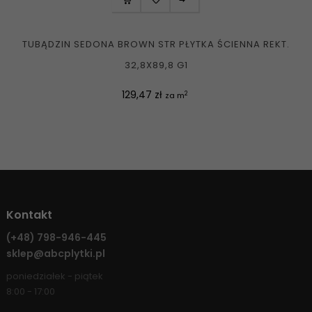
TUBĄDZIN SEDONA BROWN STR PŁYTKA ŚCIENNA REKT.
32,8X89,8 G1
Cena
129,47 zł
2
za m
Kontakt
(+48)
798-946-445
sklep@abcplytki.pl
poniedziałek - piątek
8:00 - 17:00