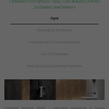
❗️ SPRAWDŹ DOSTĘPNOŚĆ ORAZ CZAS REALIZACJI PRZED
ZŁOŻENIEM ZAMÓWIENIA ❗️
Opis
Szczegóły Produktu
Dostępność | Czas Realizacji
Koszt Dostawy
Najczęściej Zadawane Pytania
Tubądzin Sedona 30x90
– naturalna elegancja w Twojej