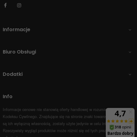
Facebook
Instagram
Informacje

Biuro Obsługi

Dodatki

Info
Informacje cenowe nie stanowią oferty handlowej w rozumieniu Art.66 par.1
Kodeksu Cywilnego.
Znajdujące się na stronie znaki towarowe i nazwy firm
są ich wyłączną własnością, zostały użyte jedynie w celu informacyjnym.
Rzeczywisty wygląd produktów może różnić się od tych prezentowanych na