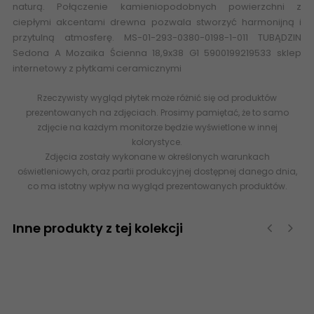
naturą. Połączenie kamieniopodobnych powierzchni z
ciepłymi akcentami drewna pozwala stworzyć harmonijną i
przytulną atmosferę. MS-01-293-0380-0198-1-011 TUBĄDZIN
Sedona A Mozaika Ścienna 18,9x38 G1 5900199219533 sklep
internetowy z płytkami ceramicznymi
Rzeczywisty wygląd płytek może różnić się od produktów
prezentowanych na zdjęciach. Prosimy pamiętać, że to samo
zdjęcie na każdym monitorze będzie wyświetlone w innej
kolorystyce.
Zdjęcia zostały wykonane w określonych warunkach
oświetleniowych, oraz partii produkcyjnej dostępnej danego dnia,
co ma istotny wpływ na wygląd prezentowanych produktów.
Inne produkty z tej kolekcji
‹
›