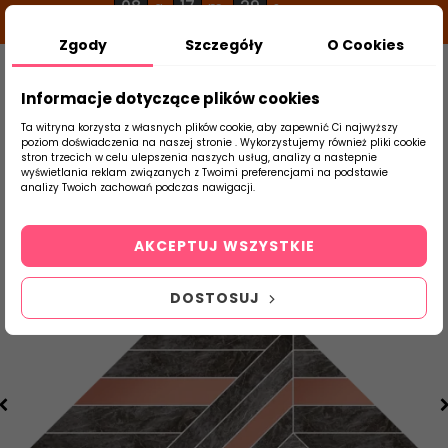
08
17
29
g
m
s
Zgody
Szczegóły
O Cookies
0
Szukaj
Informacje dotyczące plików cookies
Ta witryna korzysta z własnych plików cookie, aby zapewnić Ci najwyższy
poziom doświadczenia na naszej stronie . Wykorzystujemy również pliki cookie
stron trzecich w celu ulepszenia naszych usług, analizy a nastepnie
Strona Główna
Płytki Łazienkowe
Tubąd
wyświetlania reklam związanych z Twoimi preferencjami na podstawie
produktu
analizy Twoich zachowań podczas nawigacji.
AKCEPTUJ WSZYSTKIE
DOSTOSUJ