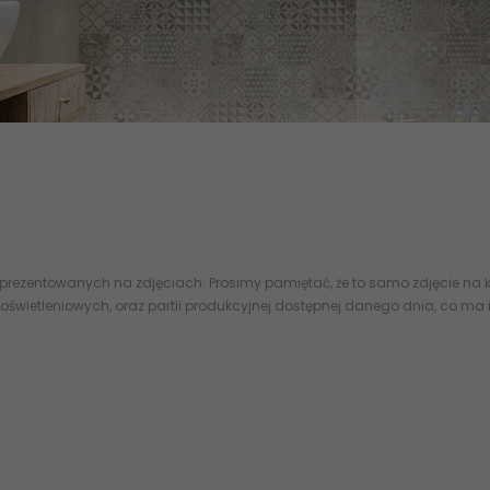
NA
- MODNE PŁYTKI ORAZ DEKORACJE - PŁYTKI SKLEP ABCPLYTKI.PL TUBĄDZ
ura online eplytki abcpłytki - PS-01-175-0298-0598-1-001 TUBĄDZIN S
 prezentowanych na zdjęciach. Prosimy pamiętać, że to samo zdjęcie na k
oświetleniowych, oraz partii produkcyjnej dostępnej danego dnia, co ma