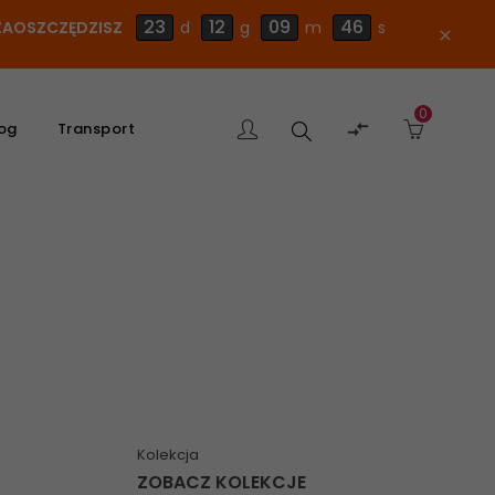
23
12
09
45
E ZAOSZCZĘDZISZ
d
g
m
s
close
0
Szukaj

og
Transport
produktu
Kolekcja
ZOBACZ KOLEKCJE