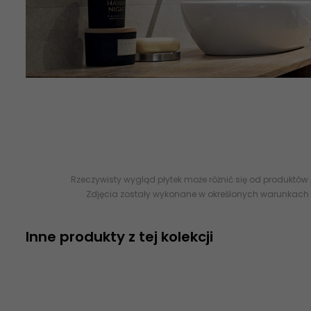
TUBĄDZIN, SFUMATO, NOWOCZESNA KOLEKCJA
BETONOPODOB
struktura 3d imitacja betonu kamienia betonopodobne flizy glaz
imitacja betonu flizy
Rzeczywisty wygląd płytek może różnić się od produktów
Zdjęcia zostały wykonane w określonych warunkach 
Inne produkty z tej kolekcji