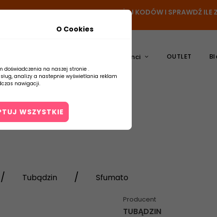
- DODAJ PRODUKT DO KOSZYKA, UŻYJ KODÓW I SPRAWDŹ IL
O Cookies
OUTLET
Bl
atura
Ceramika
Producenci
m doświadczenia na naszej stronie .
usług, analizy a nastepnie wyświetlania reklam
czas nawigacji.
PTUJ WSZYSTKIE
Kontakt
Tubądzin
Sfumato
Producent
TUBĄDZIN