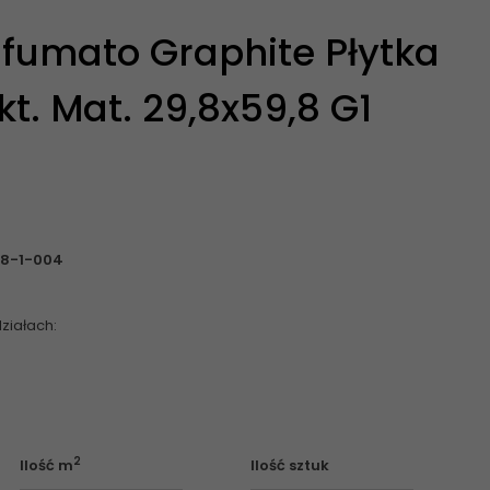
fumato Graphite Płytka
t. Mat. 29,8x59,8 G1
98-1-004
ziałach:
2
Ilość m
Ilość sztuk