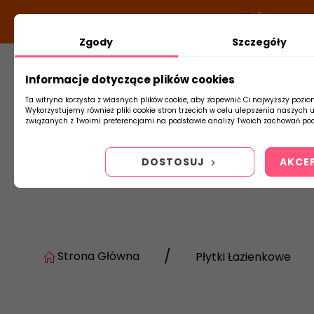
DODATKOWY RABAT Z KODEM:
NEWLOOK26
/
TUBADZIN
Zgody
Szczegóły
Informacje dotyczące plików cookies
Płytki
Arm
Ta witryna korzysta z własnych plików cookie, aby zapewnić Ci najwyższy pozio
Wykorzystujemy również pliki cookie stron trzecich w celu ulepszenia naszych 
związanych z Twoimi preferencjami na podstawie analizy Twoich zachowań pod
DOSTOSUJ
AKCE
Strona Główna
Płytki Łazienkowe