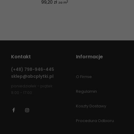
Cena
99,20 zł
2
za m
Kontakt
Informacje
(+48)
798-946-445
sklep@abcplytki.pl
O Firmie
poniedziałek - piątek
Regulamin
8:00 - 17:00
Koszty Dostawy
Facebook
Instagram
Procedura Odbioru