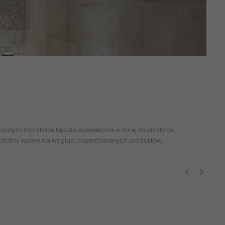
IN ONLINE - 598x298, 30x60, 60x60 598x598 -
strukturalne
płytki
fumato Grey Płytka Ścienna Rekt. Mat. 29,8x59,8 30x60 598x298
ażdym monitorze będzie wyświetlone w innej kolorystyce.
 istotny wpływ na wygląd prezentowanych produktów.
‹
›