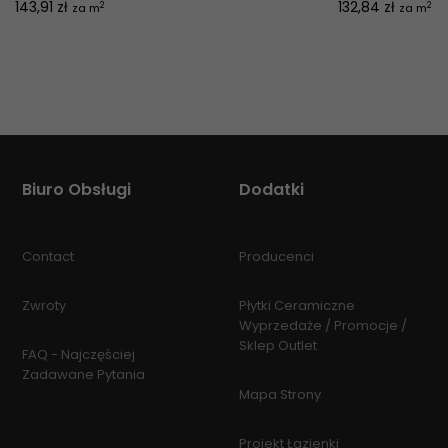
Cena
Cena
143,91 zł
132,84 zł
2
2
za m
za m
Biuro Obsługi
Dodatki
Contact
Producenci
Zwroty
Płytki Ceramiczne
Wyprzedaże / Promocje /
Sklep Outlet
FAQ - Najczęściej
Zadawane Pytania
Mapa Strony
Projekt Łazienki