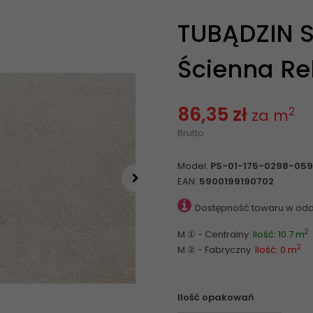
TUBĄDZIN S
Ścienna Rek
86,35 zł
2
za m
Brutto
Model:
PS-01-175-0298-05
EAN:
5900199190702
Dostępność towaru w odd
2
M ① - Centralny
Ilość: 10.7 m
2
M ② - Fabryczny
Ilość: 0 m
Ilość opakowań