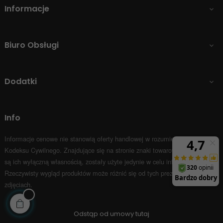
Informacje

Biuro Obsługi

Dodatki

Info
Informacje cenowe nie stanowią oferty handlowej w rozumieniu Art.66 par.1
Kodeksu Cywilnego.
Znajdujące się na stronie znaki towarowe i nazwy firm
są ich wyłączną własnością, zostały użyte jedynie w celu informacyjnym.
Rzeczywisty wygląd produktów może różnić się od tych prezentowanych na
zdjęciach.
Odstąp od umowy tutaj