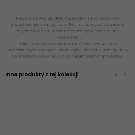
Rekt. 32,8x89,8 898x328 30x90 5903238006958
Rzeczywisty wygląd płytek może różnić się od produktów
prezentowanych na zdjęciach. Prosimy pamiętać, że to samo
zdjęcie na każdym monitorze będzie wyświetlone w innej
kolorystyce.
Zdjęcia zostały wykonane w określonych warunkach
oświetleniowych, oraz partii produkcyjnej dostępnej danego dnia,
co ma istotny wpływ na wygląd prezentowanych produktów.
Inne produkty z tej kolekcji
‹
›