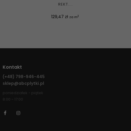
REKT....
Cena
129,47 zł
2
za m
Kontakt
(+48)
798-946-445
sklep@abcplytki.pl
poniedziałek - piątek
8:00 - 17:00
Facebook
Instagram