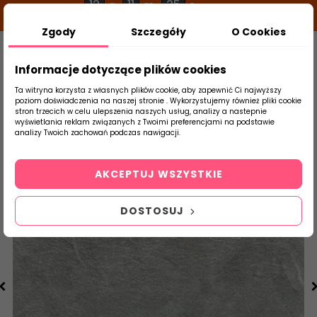
12
11
25
g
m
s
Zgody
Szczegóły
O Cookies
0
Szukaj
Informacje dotyczące plików cookies
Ta witryna korzysta z własnych plików cookie, aby zapewnić Ci najwyższy
poziom doświadczenia na naszej stronie . Wykorzystujemy również pliki cookie
stron trzecich w celu ulepszenia naszych usług, analizy a nastepnie
Strona Główna
Płytki Łazienkowe
Tubąd
wyświetlania reklam związanych z Twoimi preferencjami na podstawie
produktu
analizy Twoich zachowań podczas nawigacji.
AKCEPTUJ WSZYSTKIE
DOSTOSUJ