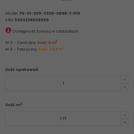
Model:
PS-01-205-0328-0898-1-019
EAN:
5903238006958
Dostępność towaru w oddziałach:
2
M ① - Centralny
Ilość: 0 m
2
M ② - Fabryczny
Ilość: 3.54 m
Ilość opakowań
2
Ilość m