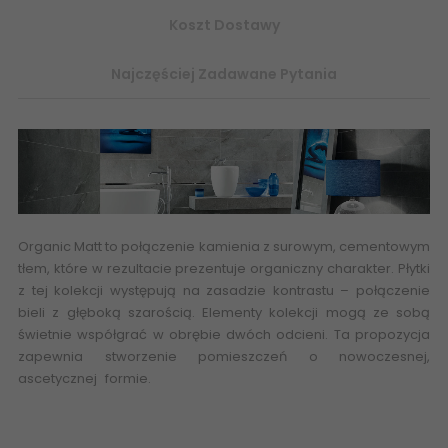
Koszt Dostawy
Najczęściej Zadawane Pytania
Organic Matt to połączenie kamienia z surowym, cementowym
tłem, które w rezultacie prezentuje organiczny charakter. Płytki
z tej kolekcji występują na zasadzie kontrastu – połączenie
bieli z głęboką szarością. Elementy kolekcji mogą ze sobą
świetnie współgrać w obrębie dwóch odcieni. Ta propozycja
zapewnia stworzenie pomieszczeń o nowoczesnej,
ascetycznej formie.
Płytki ceramiczne, łazienkowe, glazura,
terakota, flizy, eplytki abcpłytki skep online z płytkami ceramika
tubądzin
imitacja kamienia
struktura 3d
- PS-01-205-0328-
0898-1-019 TUBĄDZIN Organic Matt Grey 1 STR Płytka Ścienna