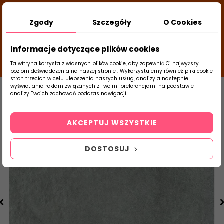
DODATKOWY RABAT Z KODEM:
NEWLOOK26
/
Zgody
Szczegóły
O Cookies
TUBADZIN
- DODAJ PRODUKT DO KOSZYKA, UŻYJ
25
KODÓW I SPRAWDŹ ILE ZAOSZCZĘDZISZ
d
close
Informacje dotyczące plików cookies
00
42
45
g
m
s
Ta witryna korzysta z własnych plików cookie, aby zapewnić Ci najwyższy
poziom doświadczenia na naszej stronie . Wykorzystujemy również pliki cookie
stron trzecich w celu ulepszenia naszych usług, analizy a nastepnie
Strona Główna
Płytki Łazienkowe
Tubąd
wyświetlania reklam związanych z Twoimi preferencjami na podstawie
analizy Twoich zachowań podczas nawigacji.
0
Szukaj
AKCEPTUJ WSZYSTKIE
produktu
DOSTOSUJ