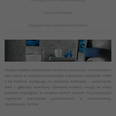
Koszt Dostawy
Najczęściej Zadawane Pytania
Organic Matt to połączenie kamienia z surowym, cementowym
tłem, które w rezultacie prezentuje organiczny charakter. Płytki
z tej kolekcji występują na zasadzie kontrastu – połączenie
bieli z głęboką szarością. Elementy kolekcji mogą ze sobą
świetnie współgrać w obrębie dwóch odcieni. Ta propozycja
zapewnia stworzenie pomieszczeń o nowoczesnej,
ascetycznej formie.
Płytki ceramiczne, łazienkowe, glazura,
terakota, flizy, eplytki abcpłytki skep online z płytkami ceramika
tubądzin
imitacja kamienia
struktura 3d
-PP-01-205-0598-