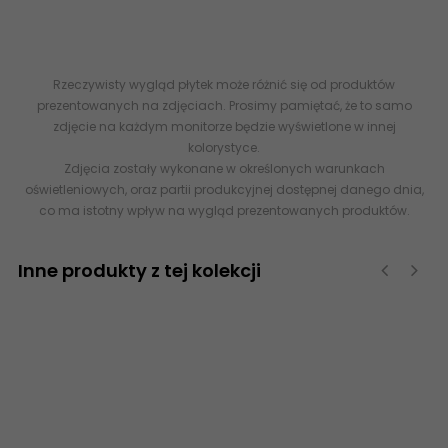
0598-1-044 TUBĄDZIN Organic Matt Grey STR Płytka Gresowa
Rekt. 59,8x59,8 60x60 5900199229389 598x598
Rzeczywisty wygląd płytek może różnić się od produktów
prezentowanych na zdjęciach. Prosimy pamiętać, że to samo
zdjęcie na każdym monitorze będzie wyświetlone w innej
kolorystyce.
Zdjęcia zostały wykonane w określonych warunkach
oświetleniowych, oraz partii produkcyjnej dostępnej danego dnia,
co ma istotny wpływ na wygląd prezentowanych produktów.
Inne produkty z tej kolekcji
‹
›