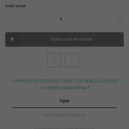
Ilość sztuk
DODAJ DO KOSZYKA


❗️ SPRAWDŹ DOSTĘPNOŚĆ ORAZ CZAS REALIZACJI PRZED
ZŁOŻENIEM ZAMÓWIENIA ❗️
Opis
Szczegóły Produktu
Dostępność | Czas Realizacji