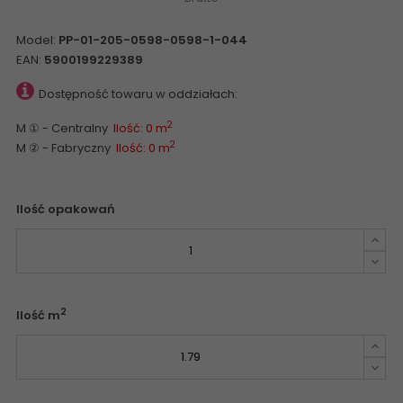
Model:
PP-01-205-0598-0598-1-044
EAN:
5900199229389
Dostępność towaru w oddziałach:
2
M ① - Centralny
Ilość: 0 m
2
M ② - Fabryczny
Ilość: 0 m
Ilość opakowań
2
Ilość m