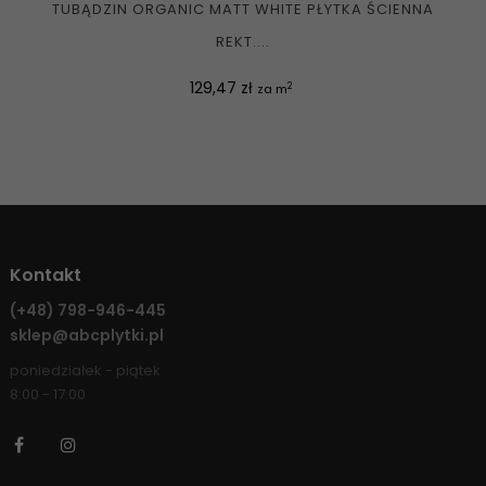
TUBĄDZIN ORGANIC MATT WHITE PŁYTKA ŚCIENNA
REKT....
Cena
129,47 zł
2
za m
Kontakt
(+48)
798-946-445
sklep@abcplytki.pl
poniedziałek - piątek
8:00 - 17:00
Facebook
Instagram