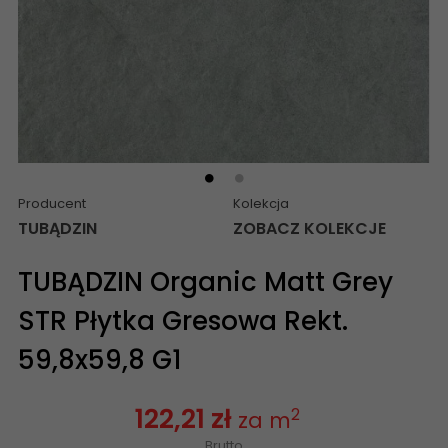
Producent
Kolekcja
TUBĄDZIN
ZOBACZ KOLEKCJE
TUBĄDZIN Organic Matt Grey
STR Płytka Gresowa Rekt.
59,8x59,8 G1
122,21 zł
2
za m
Brutto