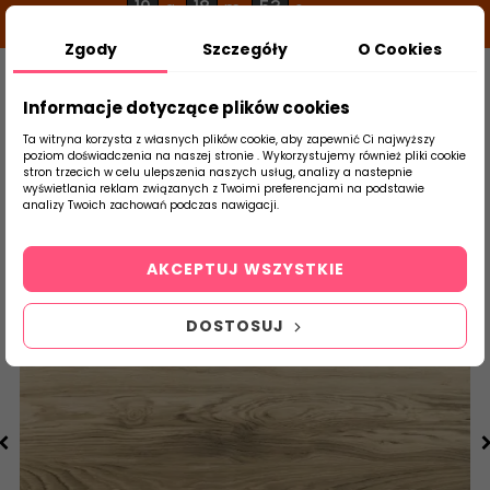
10
18
52
g
m
s
Zgody
Szczegóły
O Cookies
0
Szukaj
Informacje dotyczące plików cookies
Ta witryna korzysta z własnych plików cookie, aby zapewnić Ci najwyższy
poziom doświadczenia na naszej stronie . Wykorzystujemy również pliki cookie
stron trzecich w celu ulepszenia naszych usług, analizy a nastepnie
Strona Główna
Płytki Łazienkowe
Tubąd
wyświetlania reklam związanych z Twoimi preferencjami na podstawie
produktu
analizy Twoich zachowań podczas nawigacji.
AKCEPTUJ WSZYSTKIE
DOSTOSUJ