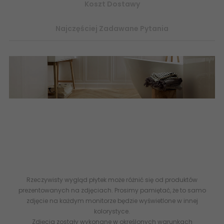
Koszt Dostawy
Najczęściej Zadawane Pytania
Płytki ceramiczne ceramika tubądzin ROYAL PLACE flizy
29,8x74,8 30x75 glazura drewnopodobne białe rektyfikowane
ścienne łazienkowe podłogowe imitujące drewno strukturalne
internetowy sklep z płytkami
www.abcplytki.pl
- PS-01-162-
0298-0748-1-004 TUBĄDZIN Royal Place Wood Płytka Ścienna
29,8x74,8 30x75 5900199168213
Rzeczywisty wygląd płytek może różnić się od produktów
prezentowanych na zdjęciach. Prosimy pamiętać, że to samo
zdjęcie na każdym monitorze będzie wyświetlone w innej
kolorystyce.
Zdjęcia zostały wykonane w określonych warunkach