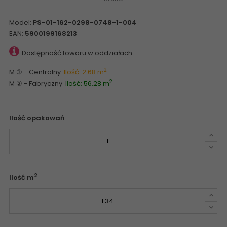
Model:
PS-01-162-0298-0748-1-004
EAN:
5900199168213
Dostępność towaru w oddziałach:
2
M ① - Centralny
Ilość: 2.68 m
2
M ② - Fabryczny
Ilość: 56.28 m
Ilość opakowań
2
Ilość m