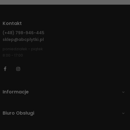
Kontakt
(+48)
798-946-445
sklep@abcplytki.pl
poniedziałek - piątek
8:00 - 17:00
Facebook
Instagram
Informacje

Biuro Obsługi
