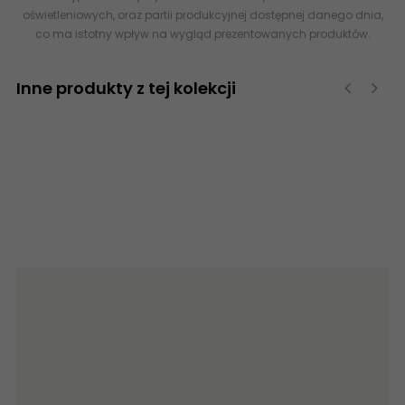
oświetleniowych, oraz partii produkcyjnej dostępnej danego dnia,
co ma istotny wpływ na wygląd prezentowanych produktów.
Inne produkty z tej kolekcji
‹
›