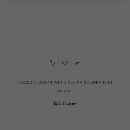

TUBĄDZIN ESSENT WHITE PŁYTKA ŚCIENNA REKT.
POŁYSK...
Cena
115,13 zł
2
za m