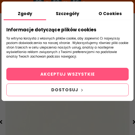
08
50
55
g
m
s
Zgody
Szczegóły
O Cookies
0
Szukaj
Informacje dotyczące plików cookies
Ta witryna korzysta z własnych plików cookie, aby zapewnić Ci najwyższy
poziom doświadczenia na naszej stronie . Wykorzystujemy również pliki cookie
stron trzecich w celu ulepszenia naszych usług, analizy a nastepnie
Strona Główna
Płytki Łazienkowe
Tubąd
wyświetlania reklam związanych z Twoimi preferencjami na podstawie
produktu
analizy Twoich zachowań podczas nawigacji.
AKCEPTUJ WSZYSTKIE
DOSTOSUJ