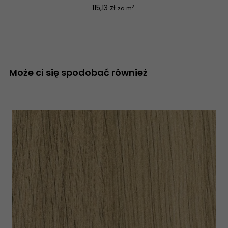
Cena
115,13 zł
2
za m
Może ci się spodobać również