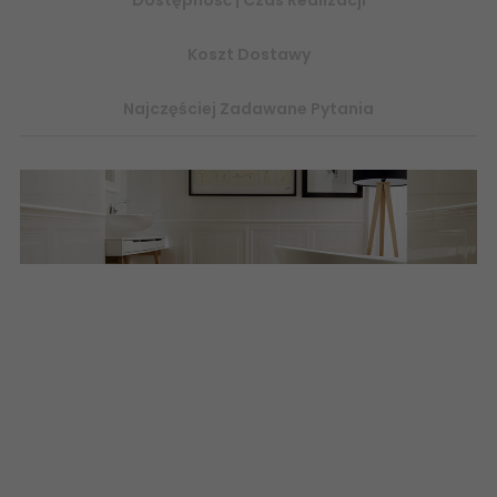
Koszt Dostawy
Najczęściej Zadawane Pytania
TUBĄDZIN, ROYAL PLACE, Z kolekcją Royal Place przeniesiesz się
do eleganckiej kamienicy w Nowym Jorku. DREWNO ORAZ BIEL -
NIEŚMIERTELNE POŁĄCZENIE - ZOBACZ NA ABCPLYTKI.PL - 298x748
748x298 30x75, płytki, flizy, sklep z płytkami ceramika
tubądzin
białe płytki
strukturalne rektyfikowane
struktura
3d
polska glazura terakota polskie płytki ceramiczne online
eplytki
abcpłytki
drewnopodobne PP-01-162-0598-0598-1-054
TUBĄDZIN Royal Place White Płytka Gresowa Rekt LAP 59,8x59,8
60x60 598x598 5900199222526