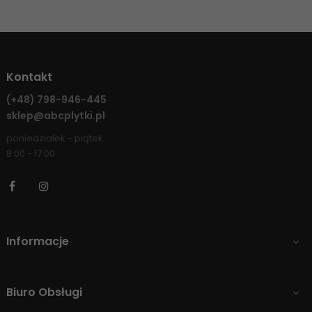
Kontakt
(+48)
798-946-445
sklep@abcplytki.pl
poniedziałek - piątek
8:00 - 17:00
Facebook
Instagram
Informacje

Biuro Obsługi
