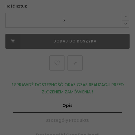
Ilość sztuk
DODAJ DO KOSZYKA


❗️ SPRAWDŹ DOSTĘPNOŚĆ ORAZ CZAS REALIZACJI PRZED
ZŁOŻENIEM ZAMÓWIENIA ❗️
Opis
Szczegóły Produktu
Dostępność | Czas Realizacji