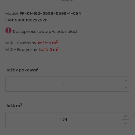
Model:
PP-01-162-0598-0598-1-054
EAN:
5900199222526
Dostępność towaru w oddziałach:
2
M ① - Centralny
Ilość: 0 m
2
M ② - Fabryczny
Ilość: 0 m
Ilość opakowań
2
Ilość m