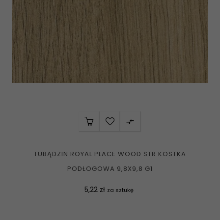

TUBĄDZIN ROYAL PLACE WOOD STR KOSTKA
PODŁOGOWA 9,8X9,8 G1
Cena
5,22 zł
za sztukę