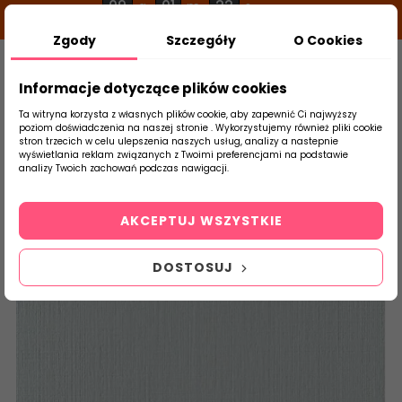
09
01
21
g
m
s
Zgody
Szczegóły
O Cookies
0
Szukaj
Informacje dotyczące plików cookies
Ta witryna korzysta z własnych plików cookie, aby zapewnić Ci najwyższy
poziom doświadczenia na naszej stronie . Wykorzystujemy również pliki cookie
stron trzecich w celu ulepszenia naszych usług, analizy a nastepnie
Strona Główna
Płytki Łazienkowe
Tubąd
wyświetlania reklam związanych z Twoimi preferencjami na podstawie
produktu
analizy Twoich zachowań podczas nawigacji.
AKCEPTUJ WSZYSTKIE
DOSTOSUJ