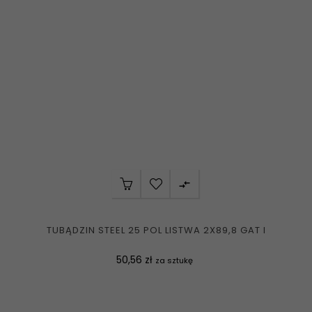

TUBĄDZIN STEEL 25 POL LISTWA 2X89,8 GAT I
Cena
50,56 zł
za sztukę