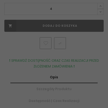
DODAJ DO KOSZYKA


❗️ SPRAWDŹ DOSTĘPNOŚĆ ORAZ CZAS REALIZACJI PRZED
ZŁOŻENIEM ZAMÓWIENIA ❗️
Opis
Szczegóły Produktu
Dostępność | Czas Realizacji