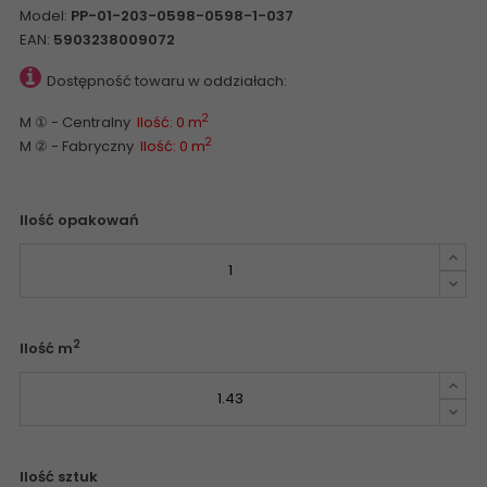
Model:
PP-01-203-0598-0598-1-037
EAN:
5903238009072
Dostępność towaru w oddziałach:
2
M ① - Centralny
Ilość: 0 m
2
M ② - Fabryczny
Ilość: 0 m
Ilość opakowań
2
Ilość m
Ilość sztuk