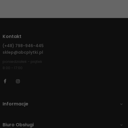
Kontakt
(+48)
798-946-445
sklep@abcplytki.pl
poniedziałek - piątek
8:00 - 17:00
Facebook
Instagram
Informacje

Biuro Obsługi
