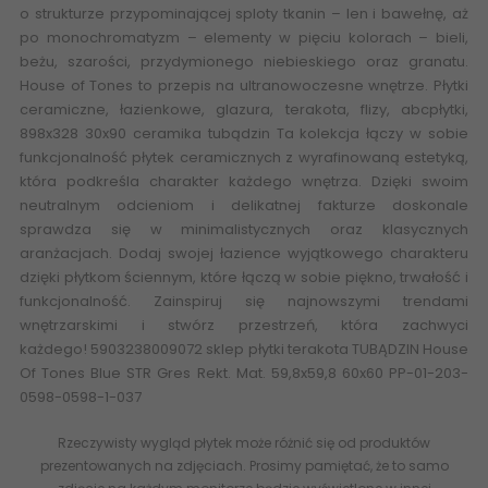
o strukturze przypominającej sploty tkanin – len i bawełnę, aż
po monochromatyzm – elementy w pięciu kolorach –
bieli
,
beżu, szarości, przydymionego niebieskiego oraz granatu.
House of Tones to przepis na ultranowoczesne wnętrze. Płytki
ceramiczne,
łazienkowe
, glazura, terakota, flizy, abcpłytki,
898x328 30x90
ceramika tubądzin
Ta kolekcja łączy w sobie
funkcjonalność płytek ceramicznych z wyrafinowaną estetyką,
która podkreśla charakter każdego wnętrza. Dzięki swoim
neutralnym odcieniom i delikatnej fakturze doskonale
sprawdza się w minimalistycznych oraz klasycznych
aranżacjach. Dodaj swojej łazience wyjątkowego charakteru
dzięki płytkom ściennym, które łączą w sobie piękno, trwałość i
funkcjonalność.
Zainspiruj się najnowszymi trendami
wnętrzarskimi
i stwórz przestrzeń, która zachwyci
każdego! 5903238009072 sklep płytki terakota TUBĄDZIN House
Of Tones Blue STR Gres Rekt. Mat. 59,8x59,8 60x60 PP-01-203-
0598-0598-1-037
Rzeczywisty wygląd płytek może różnić się od produktów
prezentowanych na zdjęciach. Prosimy pamiętać, że to samo