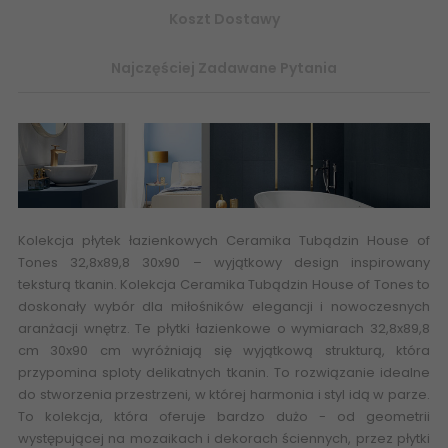
Koszt Dostawy
Najczęściej Zadawane Pytania
Kolekcja płytek łazienkowych
Ceramika Tubądzin House of
Tones 32,8x89,8 30x90
– wyjątkowy design inspirowany
teksturą tkanin. Kolekcja
Ceramika Tubądzin House of Tones
to
doskonały wybór dla miłośników elegancji i nowoczesnych
aranżacji wnętrz. Te płytki łazienkowe o wymiarach 32,8x89,8
cm 30x90 cm wyróżniają się wyjątkową strukturą, która
przypomina sploty delikatnych tkanin. To rozwiązanie idealne
do stworzenia przestrzeni, w której harmonia i styl idą w parze.
To kolekcja, która oferuje bardzo dużo - od geometrii
występującej na mozaikach i dekorach ściennych, przez płytki