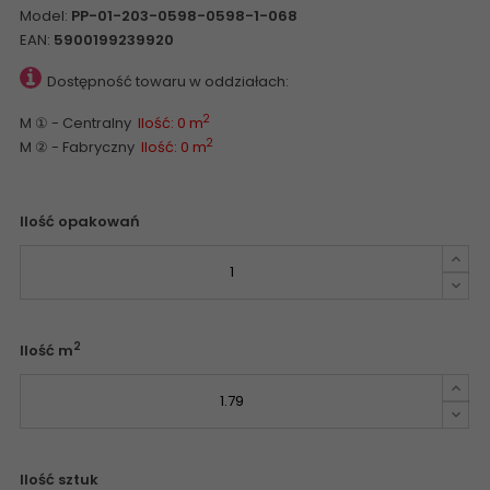
Model:
PP-01-203-0598-0598-1-068
EAN:
5900199239920
Dostępność towaru w oddziałach:
2
M ① - Centralny
Ilość: 0 m
2
M ② - Fabryczny
Ilość: 0 m
Ilość opakowań
2
Ilość m
Ilość sztuk