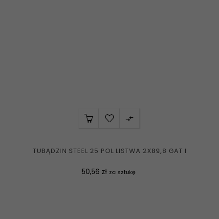

TUBĄDZIN STEEL 25 POL LISTWA 2X89,8 GAT I
Cena
50,56 zł
za sztukę