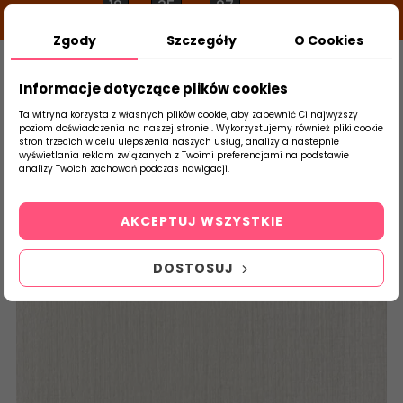
12
35
26
g
m
s
Zgody
Szczegóły
O Cookies
0
Szukaj
Informacje dotyczące plików cookies
Ta witryna korzysta z własnych plików cookie, aby zapewnić Ci najwyższy
poziom doświadczenia na naszej stronie . Wykorzystujemy również pliki cookie
stron trzecich w celu ulepszenia naszych usług, analizy a nastepnie
Strona Główna
Płytki Łazienkowe
Tubąd
wyświetlania reklam związanych z Twoimi preferencjami na podstawie
produktu
analizy Twoich zachowań podczas nawigacji.
AKCEPTUJ WSZYSTKIE
DOSTOSUJ