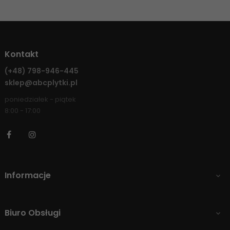
Kontakt
(+48)
798-946-445
sklep@abcplytki.pl
poniedziałek - piątek
8:00 - 17:00
Facebook
Instagram
Informacje

Biuro Obsługi
