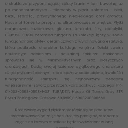
o strukturze przypominającej sploty tkanin – len i bawełnę, aż
po monochromatyzm – elementy w pięciu kolorach –
bieli
,
beżu, szarości, przydymionego niebieskiego oraz granatu.
House of Tones to przepis na ultranowoczesne wnętrze. Płytki
ceramiczne,
łazienkowe
, glazura, terakota, flizy, abcpłytki,
898x328 30x90
ceramika tubądzin
Ta kolekcja łączy w sobie
funkcjonalność płytek ceramicznych z wyrafinowaną estetyką,
która podkreśla charakter każdego wnętrza. Dzięki swoim
neutralnym odcieniom i delikatnej fakturze doskonale
sprawdza się w minimalistycznych oraz klasycznych
aranżacjach. Dodaj swojej łazience wyjątkowego charakteru
dzięki płytkom ściennym, które łączą w sobie piękno, trwałość i
funkcjonalność.
Zainspiruj się najnowszymi trendami
wnętrzarskimi
i stwórz przestrzeń, która zachwyci każdego! PP-
01-203-0598-0598-1-031 TUBĄDZIN House Of Tones Grey STR
Płytka Podłogowa Gresowa 59,8x59,8 5903238006668
Rzeczywisty wygląd płytek może różnić się od produktów
prezentowanych na zdjęciach. Prosimy pamiętać, że to samo
zdjęcie na każdym monitorze będzie wyświetlone w innej
kolorystyce.