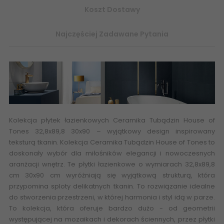
Koszt Dostawy
Najczęściej Zadawane Pytania
Kolekcja płytek łazienkowych
Ceramika Tubądzin House of
Tones 32,8x89,8 30x90
– wyjątkowy design inspirowany
teksturą tkanin. Kolekcja
Ceramika Tubądzin House of Tones
to
doskonały wybór dla miłośników elegancji i nowoczesnych
aranżacji wnętrz. Te płytki łazienkowe o wymiarach 32,8x89,8
cm 30x90 cm wyróżniają się wyjątkową strukturą, która
przypomina sploty delikatnych tkanin. To rozwiązanie idealne
do stworzenia przestrzeni, w której harmonia i styl idą w parze.
To kolekcja, która oferuje bardzo dużo - od geometrii
występującej na mozaikach i dekorach ściennych, przez płytki